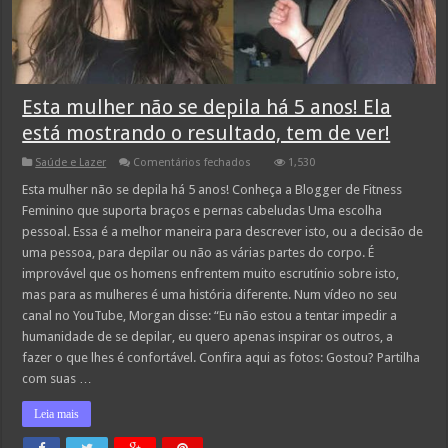
Esta mulher não se depila há 5 anos! Ela
está mostrando o resultado, tem de ver!
em
Saúde e Lazer
Comentários fechados
1,530
Esta
mulher
Esta mulher não se depila há 5 anos! Conheça a Blogger de Fitness
não
Feminino que suporta braços e pernas cabeludas Uma escolha
se
depila
pessoal. Essa é a melhor maneira para descrever isto, ou a decisão de
há
uma pessoa, para depilar ou não as várias partes do corpo. É
5
anos!
improvável que os homens enfrentem muito escrutínio sobre isto,
Ela
está
mas para as mulheres é uma história diferente. Num vídeo no seu
mostrando
canal no YouTube, Morgan disse: “Eu não estou a tentar impedir a
o
resultado,
humanidade de se depilar, eu quero apenas inspirar os outros, a
tem
fazer o que lhes é confortável. Confira aqui as fotos: Gostou? Partilha
de
ver!
com suas …
Leia mais