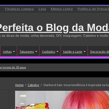
o
Finalizar compra
Loja
Minha conta
Politica de Privac
Perfeita o Blog da Mod
 as dicas de moda, unha decorada, DiY, maquiagem, Cabelos e muito
Unhas
Tatuagens
Cuidados
Saúde e Lazer
Decoração d
a jovens de 30 anos
Home
/
Cabelos
/
Starburst hair: nova tendência é inspirada na b