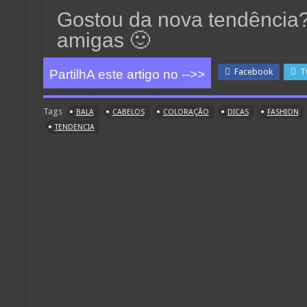
Gostou da nova tendência?
amigas 🙂
Facebook
T
PartilhA este artigo no -->>
Tags
BALA
CABELOS
COLORAÇÃO
DICAS
FASHION
TENDENCIA