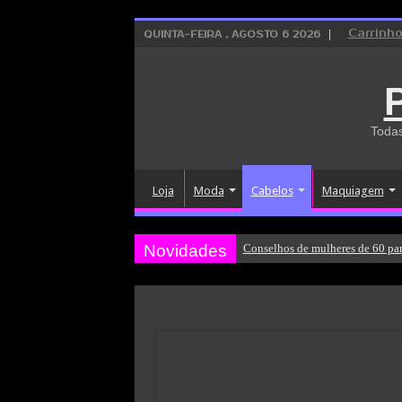
Carrinh
QUINTA-FEIRA , AGOSTO 6 2026
Todas
Loja
Moda
Cabelos
Maquiagem
Novidades
Conselhos de mulheres de 60 par