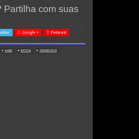
 Partilha com suas
witter
Google +
Pinterest
HAIR
MODA
STARBURST