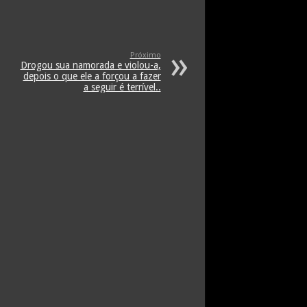
Próximo
Drogou sua namorada e violou-a,
depois o que ele a forçou a fazer
a seguir é terrível..