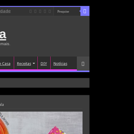
idade
a
 mais.
e Casa
Receitas
DIY
Notícias
ala