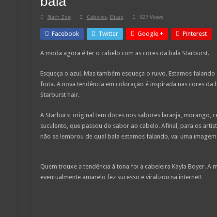
bala
Nath Zoe
Cabelos
,
Dicas
327 Views
Facebook
Twitter
Google +
Pinterest
A moda agora é ter o cabelo com as cores da bala Starburst.
Esqueça o azul. Mas também esqueça o ruivo. Estamos falando 
fruta. A nova tendência em coloração é inspirada nas cores da 
Starburst hair.
A Starburst original tem doces nos sabores laranja, morango, ce
suculento, que passou do sabor ao cabelo. Afinal, para os artist
não se lembrou de qual bala estamos falando, vai uma imagem 
Quem trouxe a tendência à tona foi a cabeleira Kayla Boyer. A m
eventualmente amarelo fez sucesso e viralizou na internet!