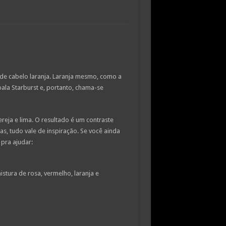
de cabelo laranja. Laranja mesmo, como a
bala Starburst e, portanto, chama-se
reja e lima. O resultado é um contraste
as, tudo vale de inspiração. Se você ainda
pra ajudar:
istura de rosa, vermelho, laranja e