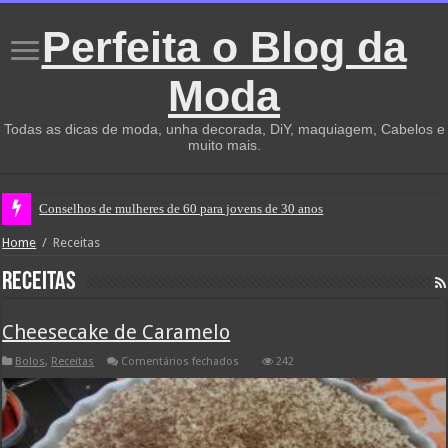
Perfeita o Blog da
Moda
Todas as dicas de moda, unha decorada, DiY, maquiagem, Cabelos e
muito mais.
Não te vingues, deixa que a vida faça isso por
Home
/
Receitas
Receitas
Cheesecake de Caramelo
em
Bolos
,
Receitas
Comentários fechados
242
Cheesecake
de
Caramelo