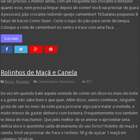
vai ser preciso. E melhor ainda, com um recipiente tão crocante e tentador
quanto esse, nem precisa limpar depois de comer! Você vai precisar de (para
4 pessoas): pão crocante redondo queijo camembert 16 batatas pequenas 8
fatias de bacon Como fazer: Corte o topo do pão para servir de tampa.
Coloque a roda de camembert no centro e trace com uma faca. …
Leia mais
Rolinhos de Maçã e Canela
em
Bolos
,
Receitas
Comentários fechados
827
Rolinhos
de
De vez em quando bate aquela vontade de comer um doce no meio da noite
Maçã
e
e a gente não sabe bem o que quer. Além disso, vamos combinar, ninguém
Canela
gosta de sair no meio da noite para procurar algo para matar a vontade, e
muito menos de gastar dinheiro com besteira. Frequentemente isso também
te deixa de mau humor. Que jeito melhor de se animar e aproveitar uma
delícia doce e quentinha saída diretamente do seu forno? Rolinho de maçã e
canela. Você vai precisar de: Para o recheio: 50 g de açúcar 1 maçã em
cubinhos 50 ml de …