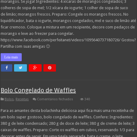
morangos. Se joga! Ingredientes: 4 xícaras de morangos congelados; 3
Morangos
colheres de sopa de mel; 1/2 xícara de iogurte; 1 colher de sopa de suco
de limão; morangos frescos. Preparo: Congele os morangos frescos. No
liquidificador, bata o iogurte, morangos congelados, mel e suco de limão até
ficar cremoso. Coloque a mistura em um recipiente, decore com pedaços de
morango e leve ao freezer para congelar.
https://www.facebook.com/perfeitanet/videos/1095640737180726/ Gostou?
Partilha com suas amigas 🙂
Leia mais
Bolo Congelado de Waffles
em
Bolos
,
Receitas
Comentários fechados
340
Bolo
Congelado
Para as amantes desta bolachinha deliciosa aqui fica mais uma receitinha de
de
Waffles
um bolo super gostoso, bolo congelado de waffles. Confere: Ingredientes:
380 g de leite condensado; 280 g de doce de leite; 380 g de creme de leite; 3
caixas de waffles. Preparo: Corte os waffles em cubos, reservando 1/3 para
decorar antes de servir. Em uma tigela separada, bata o creme, o leite