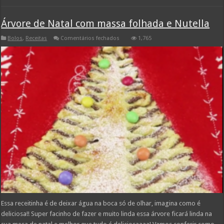
Árvore de Natal com massa folhada e Nutella
em
Bolos
,
Receitas
Comentários fechados
1,765
Árvore
de
Natal
com
massa
folhada
e
Nutella
Essa receitinha é de deixar água na boca só de olhar, imagina como é
deliciosa!! Super facinho de fazer e muito linda essa árvore ficará linda na