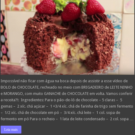
BRIGADEIRO
de
LEITE
NINHO
e
MORANGO
Impossível não ficar com água na boca depois de assistir a esse vídeo de
BOLO de CHOCOLATE, recheado no meio com BRIGADEIRO de LEITE NINHO
e MORANGO, com muito GANACHE de CHOCOLATE em volta. Vamos conferir
a receita?!: Ingredientes: Para o pão-de-ló de chocolate – 5 claras – 5
gemas – 2 xíc. chá açúcar – 1 +3/4 xíc. chá de farinha de trigo sem fermento
– 1/2 xíc. chá de chocolate em pó – 3/4 xíc. chá leite – 1 col. sopa de
fermento em pó Para o recheio – 1 lata de leite condensado – 2 col. sopa …
Leia mais