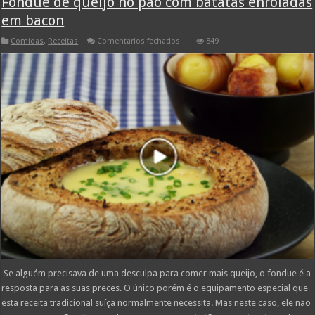
Fondue de queijo no pão com batatas enroladas
em bacon
em
Comidas
,
Receitas
Comentários fechados
849
Fondue
de
queijo
no
pão
com
batatas
enroladas
em
bacon
Se alguém precisava de uma desculpa para comer mais queijo, o fondue é a
resposta para as suas preces. O único porém é o equipamento especial que
esta receita tradicional suíça normalmente necessita. Mas neste caso, ele não