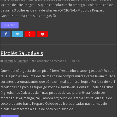
xícaras de leite integral 150g de chocolate meio amargo 1 colher de chá de
baunilha 3 colheres de chá de whiskey (OPCIONAL) Modo de Preparo:
Gostou? Partilha com suas amigas 😉
Leia mais
Picolés Saudáveis
em
Receitas
,
Sorvetes
Comentários fechados
327
Picolés
Saudáveis
Quem daí não gosta de um picolé bem fresquinho e super gostoso? Eu sou
fã!! Os picolés são uma delícia mas os de compra muitas vezes levam muitos
corantes e aromatizantes que só fazem mal, por isso, hoje o Perfeita deixa 4
receitinhas de picolés super gostosos e saudáveis. Confira: Picolé de Frutas
Ingredientes 2 xícaras de frutas picadas de sua preferência (pode ser
morango, kiwi, manga, caju, amora etc) Suco de laranja natural ou água de
coco o quanto baste Preparo Coloque as frutas picadas nas formas de
picolé e acrescente a água de coco ou o suco de …