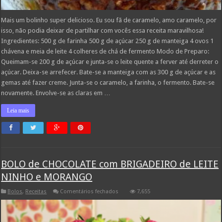
Mais um bolinho super delicioso. Eu sou fã de caramelo, amo caramelo, por
isso, não podia deixar de partilhar com vocês essa receita maravilhosa!
Ingredientes: 500 g de farinha 500 g de açúcar 250 g de manteiga 4 ovos 1
chávena e meia de leite 4 colheres de chá de fermento Modo de Preparo:
Queimam-se 200 g de açúcar e junta-se o leite quente a ferver até derreter o
açúcar. Deixa-se arrefecer. Bate-se a manteiga com as 300 g de açúcar e as
gemas até fazer creme. Junta-se o caramelo, a farinha, o fermento. Bate-se
novamente. Envolve-se as claras em …
Leia mais
BOLO de CHOCOLATE com BRIGADEIRO de LEITE
NINHO e MORANGO
em
Bolos
,
Receitas
Comentários fechados
7,655
BOLO
de
CHOCOLATE
com