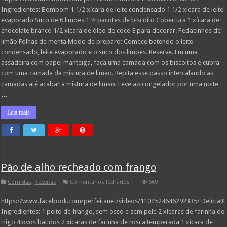
torta
Ingredientes: Bombom 1 1/2 xícara de leite condensado 1 1/2 xícara de leite
de
limão
evaporado Suco de 6 limões 1 ½ pacotes de biscoito Cobertura 1 xícara de
chocolate branco 1/2 xícara de óleo de coco E para decorar: Pedacinhos de
limão Folhas de menta Modo de preparo: Comece batendo o leite
condensado, leite evaporado e o suco dos limões. Reserve. Em uma
assadeira com papel manteiga, faça uma camada com os biscoitos e cubra
com uma camada da mistura de limão. Repita esse passo intercalando as
camadas até acabar a mistura de limão. Leve ao congelador por uma noite
…
Leia mais
Pão de alho recheado com frango
em
Comidas
,
Receitas
Comentários fechados
669
Pão
de
https://www.facebook.com/perfeitanet/videos/1104524646292335/ Delícia!!!
alho
recheado
Ingredientes: 1 peito de frango, sem osso e sem pele 2 xícaras de farinha de
com
frango
trigo 4 ovos batidos 2 xícaras de farinha de rosca temperada 1 xícara de