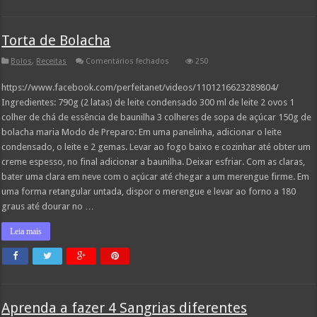
Torta de Bolacha
em
Bolos
,
Receitas
Comentários fechados
250
Torta
de
https://www.facebook.com/perfeitanet/videos/1101216623289804/
Bolacha
Ingredientes: 790g (2 latas) de leite condensado 300 ml de leite 2 ovos 1
colher de chá de essência de baunilha 3 colheres de sopa de açúcar 150g de
bolacha maria Modo de Preparo: Em uma panelinha, adicionar o leite
condensado, o leite e 2 gemas. Levar ao fogo baixo e cozinhar até obter um
creme espesso, no final adicionar a baunilha. Deixar esfriar. Com as claras,
bater uma clara em neve com o açúcar até chegar a um merengue firme. Em
uma forma retangular untada, dispor o merengue e levar ao forno a 180
graus até dourar no …
Leia mais
Aprenda a fazer 4 Sangrias diferentes