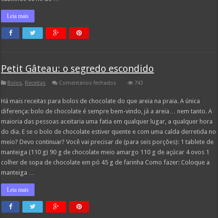
Leia mais
Petit Gâteau: o segredo escondido
em
Bolos
,
Receitas
Comentários fechados
743
Petit
Gâteau:
Há mais receitas para bolos de chocolate do que areia na praia. A única
o
segredo
diferença: bolo de chocolate é sempre bem-vindo, já a areia… nem tanto. A
escondido
maioria das pessoas aceitaria uma fatia em qualquer lugar, a qualquer hora
do dia. E se o bolo de chocolate estiver quente e com uma calda derretida no
meio? Devo continuar? Você vai precisar de (para seis porções): 1 tablete de
manteiga (110 g) 90 g de chocolate meio amargo 110 g de açúcar 4 ovos 1
colher de sopa de chocolate em pó 45 g de farinha Como fazer: Coloque a
manteiga …
Leia mais