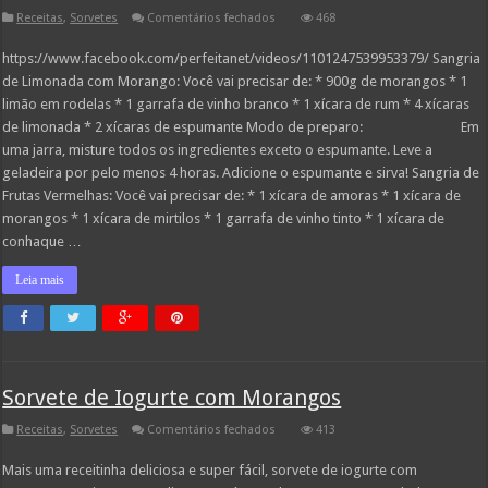
em
Receitas
,
Sorvetes
Comentários fechados
468
Aprenda
a
https://www.facebook.com/perfeitanet/videos/1101247539953379/ Sangria
fazer
4
de Limonada com Morango: Você vai precisar de: * 900g de morangos * 1
Sangrias
diferentes
limão em rodelas * 1 garrafa de vinho branco * 1 xícara de rum * 4 xícaras
de limonada * 2 xícaras de espumante Modo de preparo: Em
uma jarra, misture todos os ingredientes exceto o espumante. Leve a
geladeira por pelo menos 4 horas. Adicione o espumante e sirva! Sangria de
Frutas Vermelhas: Você vai precisar de: * 1 xícara de amoras * 1 xícara de
morangos * 1 xícara de mirtilos * 1 garrafa de vinho tinto * 1 xícara de
conhaque …
Leia mais
Sorvete de Iogurte com Morangos
em
Receitas
,
Sorvetes
Comentários fechados
413
Sorvete
de
Mais uma receitinha deliciosa e super fácil, sorvete de iogurte com
Iogurte
com