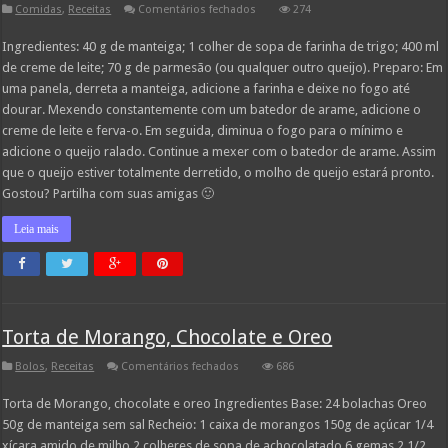
em
Comidas
,
Receitas
Comentários fechados
274
Receita
de
Ingredientes: 40 g de manteiga; 1 colher de sopa de farinha de trigo; 400 ml
Molho
de
de creme de leite; 70 g de parmesão (ou qualquer outro queijo). Preparo: Em
Queijo
Caseiro
uma panela, derreta a manteiga, adicione a farinha e deixe no fogo até
dourar. Mexendo constantemente com um batedor de arame, adicione o
creme de leite e ferva-o. Em seguida, diminua o fogo para o mínimo e
adicione o queijo ralado. Continue a mexer com o batedor de arame. Assim
que o queijo estiver totalmente derretido, o molho de queijo estará pronto.
Gostou? Partilha com suas amigas 🙂
Leia mais
Torta de Morango, Chocolate e Oreo
em
Bolos
,
Receitas
Comentários fechados
686
Torta
de
Torta de Morango, chocolate e oreo Ingredientes Base: 24 bolachas Oreo
Morango,
Chocolate
50g de manteiga sem sal Recheio: 1 caixa de morangos 150g de açúcar 1/4
e
Oreo
xícara amido de milho 2 colheres de sopa de achocolatado 6 gemas 2 1/2