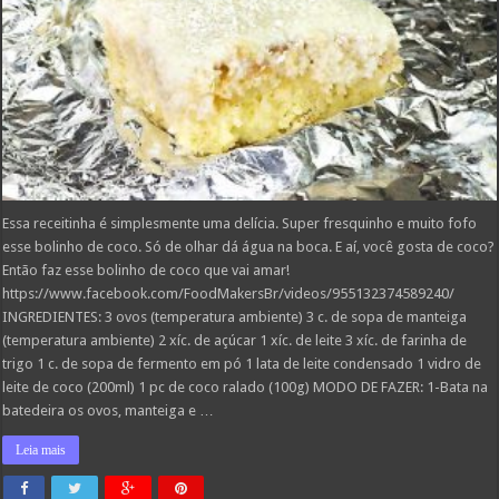
Essa receitinha é simplesmente uma delícia. Super fresquinho e muito fofo
esse bolinho de coco. Só de olhar dá água na boca. E aí, você gosta de coco?
Então faz esse bolinho de coco que vai amar!
https://www.facebook.com/FoodMakersBr/videos/955132374589240/
INGREDIENTES: 3 ovos (temperatura ambiente) 3 c. de sopa de manteiga
(temperatura ambiente) 2 xíc. de açúcar 1 xíc. de leite 3 xíc. de farinha de
trigo 1 c. de sopa de fermento em pó 1 lata de leite condensado 1 vidro de
leite de coco (200ml) 1 pc de coco ralado (100g) MODO DE FAZER: 1-Bata na
batedeira os ovos, manteiga e …
Leia mais