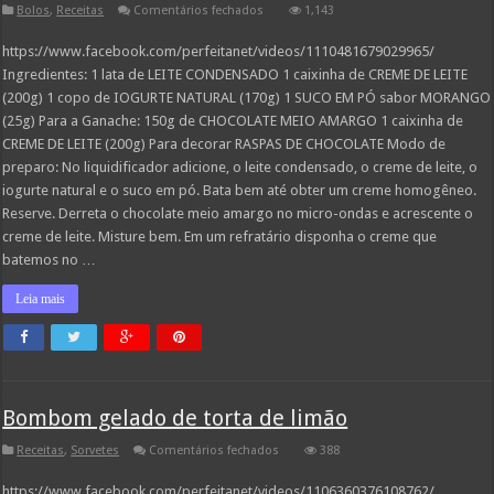
em
Bolos
,
Receitas
Comentários fechados
1,143
Doce
Tentação
https://www.facebook.com/perfeitanet/videos/1110481679029965/
Ingredientes: 1 lata de LEITE CONDENSADO 1 caixinha de CREME DE LEITE
(200g) 1 copo de IOGURTE NATURAL (170g) 1 SUCO EM PÓ sabor MORANGO
(25g) Para a Ganache: 150g de CHOCOLATE MEIO AMARGO 1 caixinha de
CREME DE LEITE (200g) Para decorar RASPAS DE CHOCOLATE Modo de
preparo: No liquidificador adicione, o leite condensado, o creme de leite, o
iogurte natural e o suco em pó. Bata bem até obter um creme homogêneo.
Reserve. Derreta o chocolate meio amargo no micro-ondas e acrescente o
creme de leite. Misture bem. Em um refratário disponha o creme que
batemos no …
Leia mais
Bombom gelado de torta de limão
em
Receitas
,
Sorvetes
Comentários fechados
388
Bombom
gelado
https://www.facebook.com/perfeitanet/videos/1106360376108762/
de