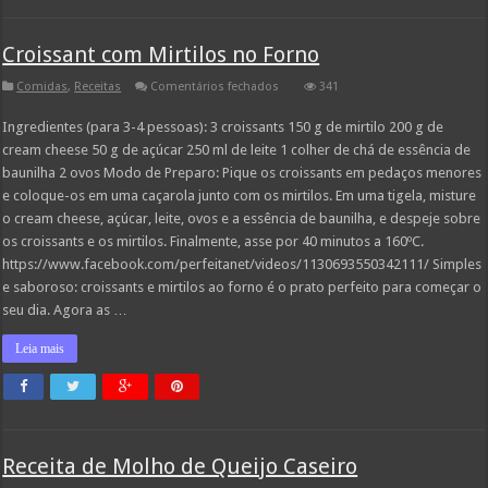
Croissant com Mirtilos no Forno
em
Comidas
,
Receitas
Comentários fechados
341
Croissant
com
Ingredientes (para 3-4 pessoas): 3 croissants 150 g de mirtilo 200 g de
Mirtilos
no
cream cheese 50 g de açúcar 250 ml de leite 1 colher de chá de essência de
Forno
baunilha 2 ovos Modo de Preparo: Pique os croissants em pedaços menores
e coloque-os em uma caçarola junto com os mirtilos. Em uma tigela, misture
o cream cheese, açúcar, leite, ovos e a essência de baunilha, e despeje sobre
os croissants e os mirtilos. Finalmente, asse por 40 minutos a 160ºC.
https://www.facebook.com/perfeitanet/videos/1130693550342111/ Simples
e saboroso: croissants e mirtilos ao forno é o prato perfeito para começar o
seu dia. Agora as …
Leia mais
Receita de Molho de Queijo Caseiro