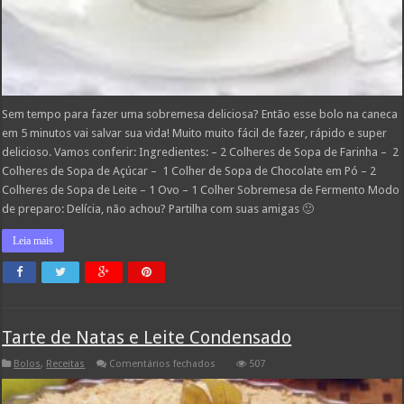
Sem tempo para fazer uma sobremesa deliciosa? Então esse bolo na caneca
em 5 minutos vai salvar sua vida! Muito muito fácil de fazer, rápido e super
delicioso. Vamos conferir: Ingredientes: – 2 Colheres de Sopa de Farinha – 2
Colheres de Sopa de Açúcar – 1 Colher de Sopa de Chocolate em Pó – 2
Colheres de Sopa de Leite – 1 Ovo – 1 Colher Sobremesa de Fermento Modo
de preparo: Delícia, não achou? Partilha com suas amigas 🙂
Leia mais
Tarte de Natas e Leite Condensado
em
Bolos
,
Receitas
Comentários fechados
507
Tarte
de
Natas