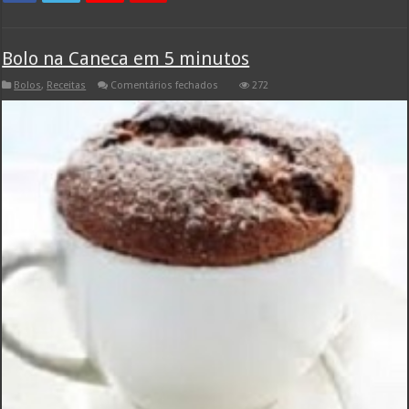
Bolo na Caneca em 5 minutos
em
Bolos
,
Receitas
Comentários fechados
272
Bolo
na
Caneca
em
5
minutos