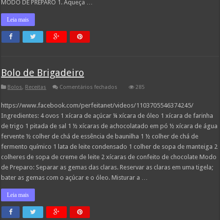
MODO DE PREPARO 1. Aqueça …
Leia mais
Bolo de Brigadeiro
em
Bolos
,
Receitas
Comentários fechados
285
Bolo
de
https://www.facebook.com/perfeitanet/videos/1103705546374245/
Brigadeiro
Ingredientes: 4 ovos 1 xícara de açúcar ¼ xícara de óleo 1 xícara de farinha
de trigo 1 pitada de sal 1 ½ xícaras de achocolatado em pó ½ xícara de água
fervente ½ colher de chá de essência de baunilha 1 ½ colher de chá de
fermento químico 1 lata de leite condensado 1 colher de sopa de manteiga 2
colheres de sopa de creme de leite 2 xícaras de confeito de chocolate Modo
de Preparo: Separar as gemas das claras. Reservar as claras em uma tigela;
bater as gemas com o açúcar e o óleo. Misturar a …
Leia mais