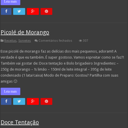
Leia mais
Picolé de Morango
em
Receitas
,
Sorvetes
Comentários fechados
307
Picolé
de
Esse picolé de morango faz as delícias dos mais pequenos, adoram!! A
Morango
verdade é que eu também. É super gostoso. Vamos espreitar como se faz?!
Também vai gostar de: Doce tentação e Bolo brigadeiro Ingredientes: –
250g de morango – ½ limão – 150ml de leite integral – 395g de leite
condensado (1 lata/caixa) Modo de Preparo: Gostou? Partilha com suas
amigas 🙂
Leia mais
Doce Tentação