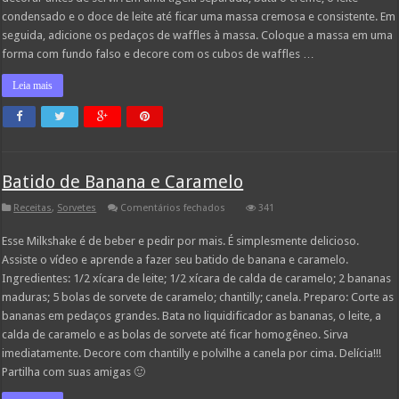
condensado e o doce de leite até ficar uma massa cremosa e consistente. Em
seguida, adicione os pedaços de waffles à massa. Coloque a massa em uma
forma com fundo falso e decore com os cubos de waffles …
Leia mais
Batido de Banana e Caramelo
em
Receitas
,
Sorvetes
Comentários fechados
341
Batido
de
Esse Milkshake é de beber e pedir por mais. É simplesmente delicioso.
Banana
e
Assiste o vídeo e aprende a fazer seu batido de banana e caramelo.
Caramelo
Ingredientes: 1/2 xícara de leite; 1/2 xícara de calda de caramelo; 2 bananas
maduras; 5 bolas de sorvete de caramelo; chantilly; canela. Preparo: Corte as
bananas em pedaços grandes. Bata no liquidificador as bananas, o leite, a
calda de caramelo e as bolas de sorvete até ficar homogêneo. Sirva
imediatamente. Decore com chantilly e polvilhe a canela por cima. Delícia!!!
Partilha com suas amigas 🙂