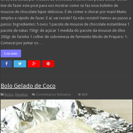
tive de fazer este post para vos mostrar como se faz esse bolinho de
mousse de chocolate hiper delicioso. É de comer e chorar por mais! Muito
simples e rápido de fazer. E aí, vai resistir? Eu não resisto!! Vamos ao passo a
passo: Ingredientes: 5 ovos 1 pacote de mousse de chocolate instantânea 1
pacote de natas 150gr de açúcar 1 medida do pacote da mousse de óleo
200gr de farinha 1 colher de sobremesa de fermento Modo de Preparo: 1-
Comecei por juntar os …
Leia mais
Bolo Gelado de Coco
em
Bolos
,
Receitas
Comentários fechados
828
Bolo
Gelado
de
Coco