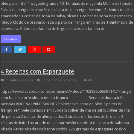
óleo para fritar 1 baguete grande 10-12 fatias de muçarela Molho de tomate
Para a manteiga de alho: ⅓ de xícara de manteiga derretida 3 dentes de alho
amassados 1 colher de sopa de salsa, picada 1 colher de sopa de parmesão
ralado Modo de preparo: Fatie o peito de frango em tiras de 1 centímetro de
espessura. Coloque a farinha de trigo, os ovos e a farinha de …
Leia mais
4 Receitas com Esparguete
em
Comidas
,
Receitas
Comentários fechados
415
4
Receitas
https://www.facebook.com/perfeitanet/videos/1103836596361140/ Frango
com
Esparguete
com bacon e brócolis ao molho branco Serve de duas a três
pessoas VOCÊ VAI PRECISAR DE 2 colheres de sopa de óleo 2 peitos de
frango sem pele cortados em cubos ½ colher de chá de sal ½ colher de chá
de pimenta 2 dentes de alho picados 2 xícaras de floretes de brócolis 2
xícaras de leite 1 xícara de queijo parmesão ralado ¼ de xícara de salsinha
picada 4 tiras picadas de bacon cozido 225 gramas de espaguete cozido