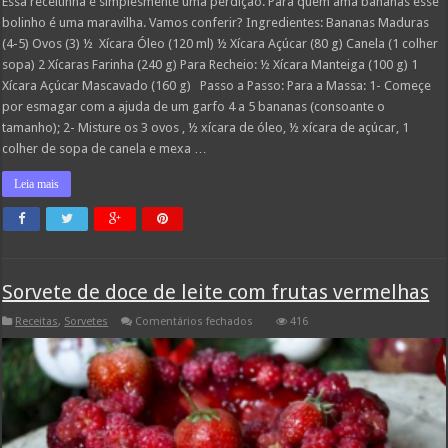
Essa receitinha é simplesmente uma perdição. Para quem ama bananas esse
bolinho é uma maravilha. Vamos conferir? Ingredientes: Bananas Maduras
(4-5) Ovos (3) ½ Xícara Óleo (120 ml) ½ Xícara Açúcar (80 g) Canela (1 colher
sopa) 2 Xícaras Farinha (240 g) Para Recheio: ½ Xícara Manteiga (100 g) 1
Xícara Açúcar Mascavado (160 g) Passo a Passo: Para a Massa: 1- Começe
por esmagar com a ajuda de um garfo 4 a 5 bananas (consoante o
tamanho); 2- Misture os 3 ovos , ½ xícara de óleo, ½ xícara de açúcar, 1
colher de sopa de canela e mexa …
Leia mais
Sorvete de doce de leite com frutas vermelhas
em
Receitas
,
Sorvetes
Comentários fechados
416
Sorvete
de
doce
de
leite
com
frutas
vermelhas