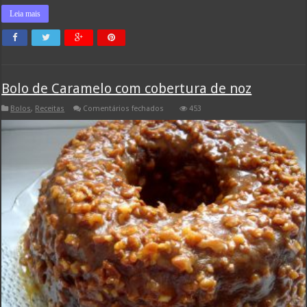
Leia mais
Bolo de Caramelo com cobertura de noz
em
Bolos
,
Receitas
Comentários fechados
453
Bolo
de
Caramelo
com
cobertura
de
noz