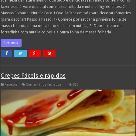
sua mesa de natal e melhor que tudo é deliciosaaaa! Vamos conferir como
fazer essa árvore de natal com massa folhada e nutella. Ingredientes: 2
Massas Folhadas Nutella Faca 1 Ovo Açúcar em pó (para decorar) Smarties
(para decorar) Passo a Passo: 1- Comece por esticar a primeira folha de
massa folhada numa mesa e forre ela com nutella; 2- Depois de bem
forradinha com nutella coloque a outra folha de massa folhada …
Leia mais
Crepes Fáceis e rápidos
em
Receitas
Comentários fechados
650
Crepes
Fáceis
e
rápidos