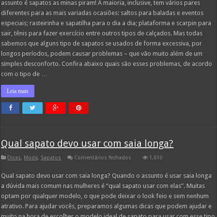
assunto é sapatos as minas piram! A maioria, inclusive, tem vários pares
tipo
de
diferentes para as mais variadas ocasiões: saltos para baladas e eventos
sapato
especiais; rasteirinha e sapatilha para o dia a dia; plataforma e scarpin para
pode
causar
sair, tênis para fazer exercício entre outros tipos de calçados. Mas todas
nos
sabemos que alguns tipo de sapatos se usados de forma excessiva, por
seus
pés
longos períodos, podem causar problemas – que vão muito além de um
simples desconforto. Confira abaixo quais são esses problemas, de acordo
com o tipo de …
Leia mais
Qual sapato devo usar com saia longa?
em
Dicas
,
Moda
,
Sapatos
Comentários fechados
1,610
Qual
sapato
Qual sapato devo usar com saia longa? Quando o assunto é usar saia longa
devo
usar
a dúvida mais comum nas mulheres é “qual sapato usar com elas”. Muitas
com
saia
optam por qualquer modelo, o que pode deixar o look feio e sem nenhum
longa?
atrativo. Para ajudar vocês, preparamos algumas dicas que podem ajudar e
muito na hora de escolher o modelo ideal de sapato para usar com esse tipo