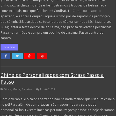
brilhoso… aí chegamos nós e lhe mostramos 3 truques de beleza nada
convencionais, mas que funcionam! Confira!! 1 – Comprou o sapato
apertado, e agora? Comprou aquele último par de sapatos da promoção
que só tinha 35, e acabou se tocando que não vai ser nada fácil fazer o seu
36 aguentar a festa dentro dele? Calma, não precisa devolver a pechincha!
Passa na farmácia e compra um potinho de vaselina! Passe dentro do
sapato, …
Leia mais
Chinelos Personalizados com Strass Passo a
Passo
Dicas
,
Moda
,
Sapatos
1
2,539
Com o Verão aí e o calor apertando não há nada melhor que usar um chinelo
no pé! Para além de confortáveis, são fresquinhos e agora pode
personalizá-los. Existem imensas personalizações possíveis e hoje deixamos
uma bem legal pra vocês. Chinelos personalizados com strass. Confira o