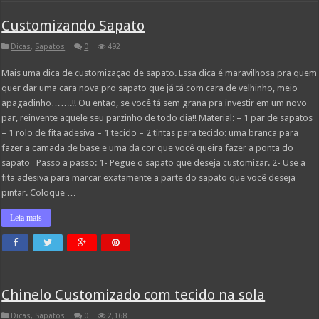
Customizando Sapato
Dicas
,
Sapatos
0
492
Mais uma dica de customização de sapato. Essa dica é maravilhosa pra quem
quer dar uma cara nova pro sapato que já tá com cara de velhinho, meio
apagadinho…….!! Ou então, se você tá sem grana pra investir em um novo
par, reinvente aquele seu parzinho de todo dia!! Material: – 1 par de sapatos
– 1 rolo de fita adesiva – 1 tecido – 2 tintas para tecido: uma branca para
fazer a camada de base e uma da cor que você queira fazer a ponta do
sapato Passo a passo: 1- Pegue o sapato que deseja customizar. 2- Use a
fita adesiva para marcar exatamente a parte do sapato que você deseja
pintar. Coloque …
Leia mais
Chinelo Customizado com tecido na sola
Dicas
,
Sapatos
0
2,168