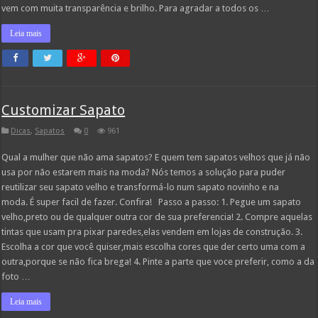
vem com muita transparência e brilho. Para agradar a todos os …
Leia mais
Customizar Sapato
Dicas
,
Sapatos
0
961
Qual a mulher que não ama sapatos? E quem tem sapatos velhos que já não
usa por não estarem mais na moda? Nós temos a solução para puder
reutilizar seu sapato velho e transformá-lo num sapato novinho e na
moda. É super facil de fazer. Confira! Passo a passo: 1. Pegue um sapato
velho,preto ou de qualquer outra cor de sua preferencia! 2. Compre aquelas
tintas que usam pra pixar paredes,elas vendem em lojas de construção. 3.
Escolha a cor que você quiser,mais escolha cores que der certo uma com a
outra,porque se não fica brega! 4. Pinte a parte que voce preferir, como a da
foto …
Leia mais