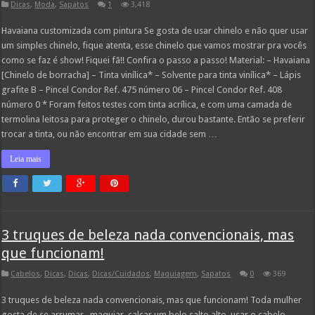
Dicas
,
Moda
,
Sapatos
1
3,418
Havaiana customizada com pintura Se gosta de usar chinelo e não quer usar
um simples chinelo, fique atenta, esse chinelo que vamos mostrar pra vocês
como se faz é show! Fiquei fã!! Confira o passo a passo! Material: – Havaiana
[Chinelo de borracha] – Tinta vinílica* – Solvente para tinta vinílica* – Lápis
grafite B – Pincel Condor Ref. 475 número 06 – Pincel Condor Ref. 408
número 0 * Foram feitos testes com tinta acrílica, e com uma camada de
termolina leitosa para proteger o chinelo, durou bastante. Então se preferir
trocar a tinta, ou não encontrar em sua cidade sem …
Leia mais
3 truques de beleza nada convencionais, mas
que funcionam!
Cabelos
,
Dicas
,
Dicas
,
Dicas/Cuidados
,
Maquiagem
,
Sapatos
0
369
3 truques de beleza nada convencionais, mas que funcionam! Toda mulher
gosta de se arrumar , maquiar, calçar um belo salto alto, usar o cabelo