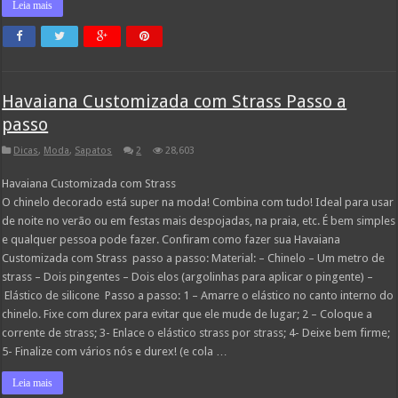
Leia mais
Havaiana Customizada com Strass Passo a
passo
Dicas
,
Moda
,
Sapatos
2
28,603
Havaiana Customizada com Strass
O chinelo decorado está super na moda! Combina com tudo! Ideal para usar
de noite no verão ou em festas mais despojadas, na praia, etc. É bem simples
e qualquer pessoa pode fazer. Confiram como fazer sua Havaiana
Customizada com Strass passo a passo: Material: – Chinelo – Um metro de
strass – Dois pingentes – Dois elos (argolinhas para aplicar o pingente) –
Elástico de silicone Passo a passo: 1 – Amarre o elástico no canto interno do
chinelo. Fixe com durex para evitar que ele mude de lugar; 2 – Coloque a
corrente de strass; 3- Enlace o elástico strass por strass; 4- Deixe bem firme;
5- Finalize com vários nós e durex! (e cola …
Leia mais