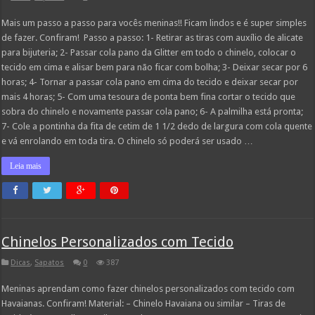
Mais um passo a passo para vocês meninas!! Ficam lindos e é super simples
de fazer. Confiram! Passo a passo: 1- Retirar as tiras com auxílio de alicate
para bijuteria; 2- Passar cola pano da Glitter em todo o chinelo, colocar o
tecido em cima e alisar bem para não ficar com bolha; 3- Deixar secar por 6
horas; 4- Tornar a passar cola pano em cima do tecido e deixar secar por
mais 4 horas; 5- Com uma tesoura de ponta bem fina cortar o tecido que
sobra do chinelo e novamente passar cola pano; 6- A palmilha está pronta;
7- Cole a pontinha da fita de cetim de 1 1/2 dedo de largura com cola quente
e vá enrolando em toda tira. O chinelo só poderá ser usado …
Leia mais
Chinelos Personalizados com Tecido
Dicas
,
Sapatos
0
387
Meninas aprendam como fazer chinelos personalizados com tecido com
Havaianas. Confiram! Material: – Chinelo Havaiana ou similar – Tiras de