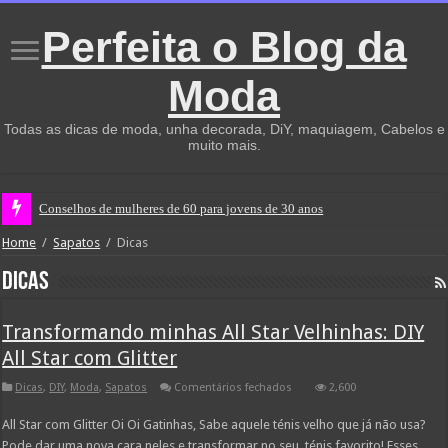
Perfeita o Blog da
Moda
Todas as dicas de moda, unha decorada, DiY, maquiagem, Cabelos e
muito mais.
Conselhos de mulheres de 60 para jovens de 30 anos
Home
/
Sapatos
/
Dicas
Dicas
Transformando minhas All Star Velhinhas: DIY
All Star com Glitter
em
Dicas
,
DIY
,
Moda
,
Sapatos
Comentários fechados
2,600
Transformando
minhas
All Star com Glitter Oi Oi Gatinhas, Sabe aquele ténis velho que já não usa?
All
Star
Pode dar uma nova cara neles e transformar no seu ténis favorito! Esses