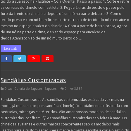
tecido à sua escolha – Estilete – Cola Quente Passo a passo: 1. Corte e retire
as correias do chinelo com estilete; 2. Pegue 2 tiras de tecido e passe pelo
furo da frente do chinelo e depois dê um nó na parte debaixo; 3. Com o
tecido preso e com nó bem firme, corte os resto de tecido do nó e encaixe o
mesmo no espaço abaixo do chinelo; 4. Com a parte de baixo presa, agora
dê um nó na parte de cima, deixando espaço para encaixar os
dedos.Atenção: Não dê um nó muito perto do …
Leia mais
Sandálias Customizadas
Dicas
,
Galeria de Sapatos
,
Sapatos
0
3,337
Sandálias Customizadas As sandálias customizadas está cada vez mais na
moda, já que uma simples sandália (chinelo) fica totalmente sofisticada com
pedrarias, miçangas e até tecidos. Vão amar nossos modelos de sandálias
customizadas, confiram! 🙂 As sandálias customizadas são feitas à mão. Os
chinelos Havaianas e outras marcas concorrentes são os modelos mais
usados para a customização. Geralmente a cliente escolhe a cor e o estilo do