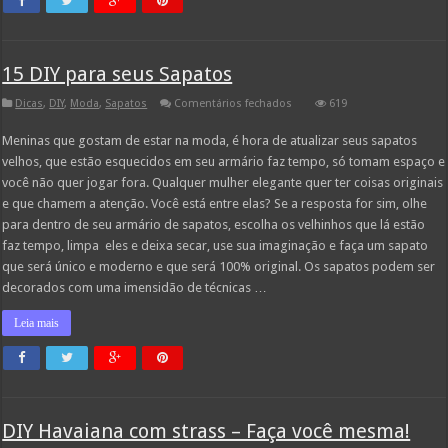
15 DIY para seus Sapatos
em
Dicas
,
DIY
,
Moda
,
Sapatos
Comentários fechados
619
15
DIY
Meninas que gostam de estar na moda, é hora de atualizar seus sapatos
para
seus
velhos, que estão esquecidos em seu armário faz tempo, só tomam espaço e
Sapatos
você não quer jogar fora. Qualquer mulher elegante quer ter coisas originais
e que chamem a atenção. Você está entre elas? Se a resposta for sim, olhe
para dentro de seu armário de sapatos, escolha os velhinhos que lá estão
faz tempo, limpa eles e deixa secar, use sua imaginação e faça um sapato
que será único e moderno e que será 100% original. Os sapatos podem ser
decorados com uma imensidão de técnicas …
Leia mais
DIY Havaiana com strass – Faça você mesma!