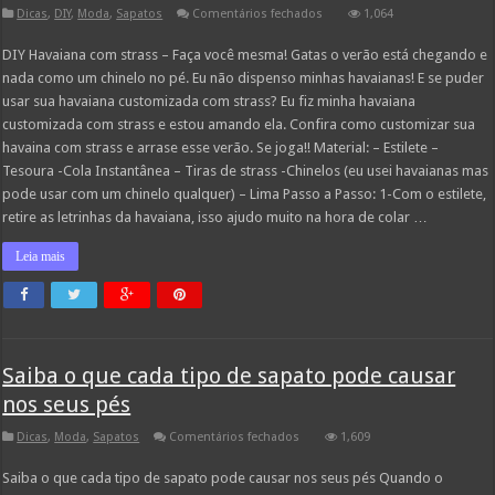
em
Dicas
,
DIY
,
Moda
,
Sapatos
Comentários fechados
1,064
DIY
Havaiana
DIY Havaiana com strass – Faça você mesma! Gatas o verão está chegando e
com
strass
nada como um chinelo no pé. Eu não dispenso minhas havaianas! E se puder
–
Faça
usar sua havaiana customizada com strass? Eu fiz minha havaiana
você
customizada com strass e estou amando ela. Confira como customizar sua
mesma!
havaina com strass e arrase esse verão. Se joga!! Material: – Estilete –
Tesoura -Cola Instantânea – Tiras de strass -Chinelos (eu usei havaianas mas
pode usar com um chinelo qualquer) – Lima Passo a Passo: 1-Com o estilete,
retire as letrinhas da havaiana, isso ajudo muito na hora de colar …
Leia mais
Saiba o que cada tipo de sapato pode causar
nos seus pés
em
Dicas
,
Moda
,
Sapatos
Comentários fechados
1,609
Saiba
o
Saiba o que cada tipo de sapato pode causar nos seus pés Quando o
que
cada