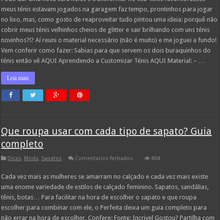
Velhinhas:
DIY
meus ténis estavam jogados na garagem faz tempo, prontinhos para jogar
All
no lixo, mas, como gosto de reaproveitar tudo pintou uma ideia: porquê não
Star
com
cobrir meus ténis velhinhos cheios de glitter e sair brilhando com uns ténis
Glitter
novinhos?!? Aí reuni o material necessário (não é muito) e me joguei a fundo!
Vem conferir como fazer: Sabias para que servem os dois buraquinhos do
ténis então vê AQUI Aprendendo a Customizar Ténis AQUI Material: – …
Leia mais
Que roupa usar com cada tipo de sapato? Guia
completo
em
Dicas
,
Moda
,
Sapatos
Comentários fechados
804
Que
roupa
Cada vez mais as mulheres se amarram no calçado e cada vez mais existe
usar
com
uma enome variedade de estilos de calçado feminino. Sapatos, sandálias,
cada
tipo
tênis, botas… Para facilitar na hora de escolher o sapato e que roupa
de
escolher para combinar com ele, o Perfeita deixa um guia completo para
sapato?
Guia
não errar na hora de escolher. Confere: Fonte: Incrivel Gostou? Partilha com