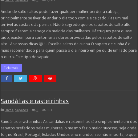
Dicas
,
Sapatos
0
2,669
Andar de saltos altos pode fazer qualquer mulher perder a cabeça,
principalmente se tiver de andar o dia todo com ele calçado. Faz um mal
terrível às costas e às pernas. Não é segredo que os sapatos de salto alto
sempre fizeram a cabeça da maioria das mulheres. Há truques para quase
tudo, existem para contornar as dores provocadas pelos sapatos de salto
alto. As nossas dicas 🙂 1- Escolha saltos de cunha O sapato de cunha é o
mais recomendado para quem passa o dia inteiro em pé ou de um lado para
o outro. Este tipo de sapato …
Leia mais
Sandálias e rasteirinhas
Dicas
,
Sapatos
0
863
Sandálias e rasteirinhas As sandálias e rasteirinhas são simplesmente um dos
sapatos preferidos pelas mulheres, o mesmo faz o maior sucesso, seja onde
for, no Brasil, Portugal, Estados Unidos e no mundo, isso não importa, o que