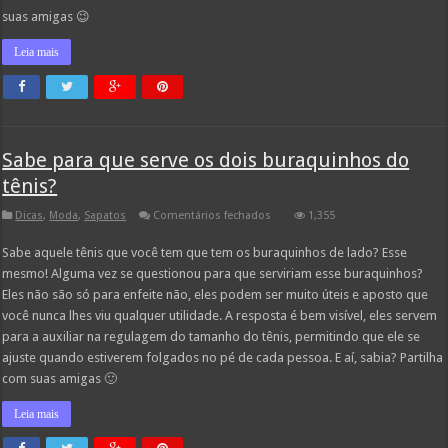
completo
suas amigas 😉
Leia mais
Sabe para que serve os dois buraquinhos do
tênis?
em
Dicas
,
Moda
,
Sapatos
Comentários fechados
1,355
Sabe
para
Sabe aquele tênis que você tem que tem os buraquinhos de lado? Esse
que
serve
mesmo! Alguma vez se questionou para que serviriam esse buraquinhos?
os
dois
Eles não são só para enfeite não, eles podem ser muito úteis e aposto que
buraquinhos
você nunca lhes viu qualquer utilidade. A resposta é bem visível, eles servem
do
tênis?
para a auxiliar na regulagem do tamanho do tênis, permitindo que ele se
ajuste quando estiverem folgados no pé de cada pessoa. E aí, sabia? Partilha
com suas amigas 🙂
Leia mais