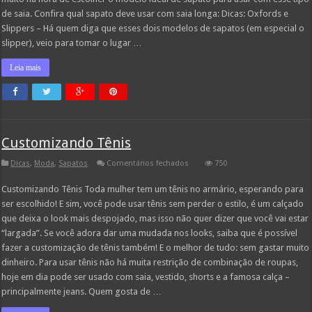
de saia. Confira qual sapato deve usar com saia longa: Dicas: Oxfords e
Slippers – Há quem diga que esses dois modelos de sapatos (em especial o
slipper), veio para tomar o lugar …
Leia mais
Customizando Tênis
em
Dicas
,
Moda
,
Sapatos
Comentários fechados
750
Customizando
Tênis
Customizando Tênis Toda mulher tem um tênis no armário, esperando para
ser escolhido! E sim, você pode usar tênis sem perder o estilo, é um calçado
que deixa o look mais despojado, mas isso não quer dizer que você vai estar
“largada”. Se você adora dar uma mudada nos looks, saiba que é possível
fazer a customização de tênis também! E o melhor de tudo: sem gastar muito
dinheiro. Para usar tênis não há muita restrição de combinação de roupas,
hoje em dia pode ser usado com saia, vestido, shorts e a famosa calça –
principalmente jeans. Quem gosta de …