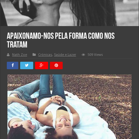
Apaixonamo-nos pela forma como nos
tratam
Nath Zoe
Crónicas
,
Saúde e Lazer
509 Views