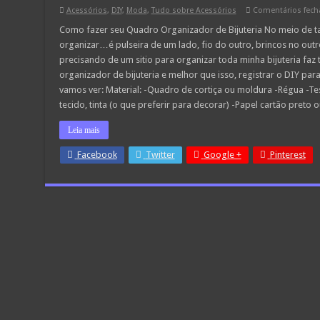
Acessórios
,
DIY
,
Moda
,
Tudo sobre Acessórios
Comentários fech
Como fazer seu Quadro Organizador de Bijuteria No meio de ta
organizar…é pulseira de um lado, fio do outro, brincos no o
precisando de um sitio para organizar toda minha bijuteria faz
organizador de bijuteria e melhor que isso, registrar o DIY p
vamos ver: Material: -Quadro de cortiça ou moldura -Régua -Teso
tecido, tinta (o que preferir para decorar) -Papel cartão preto
Leia mais
Facebook
Twitter
Google +
Pinterest