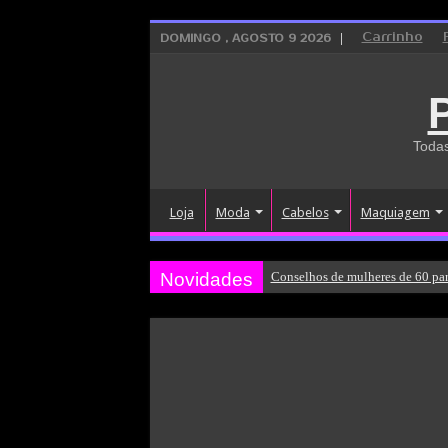
Carrinho
DOMINGO , AGOSTO 9 2026
Todas
Loja
Moda
Cabelos
Maquiagem
Novidades
Conselhos de mulheres de 60 par