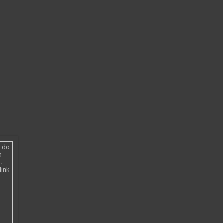
s do
a
.
link