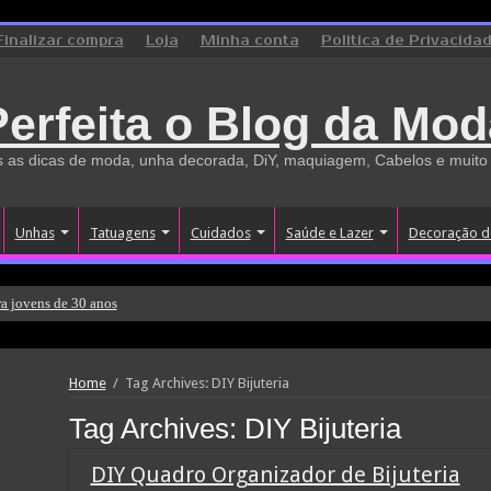
Finalizar compra
Loja
Minha conta
Politica de Privacida
Perfeita o Blog da Mod
 as dicas de moda, unha decorada, DiY, maquiagem, Cabelos e muito
Unhas
Tatuagens
Cuidados
Saúde e Lazer
Decoração d
a jovens de 30 anos
Home
/
Tag Archives: DIY Bijuteria
Tag Archives:
DIY Bijuteria
DIY Quadro Organizador de Bijuteria