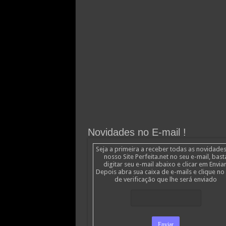
Novidades no E-mail !
Seja a primeira a receber todas as novidade
nosso Site Perfeita.net no seu e-mail, bast
digitar seu e-mail abaixo e clicar em Enviar
Depois abra sua caixa de e-mails e clique no 
de verificação que lhe será enviado