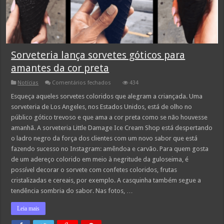
Sorveteria lança sorvetes góticos para
amantes da cor preta
em
Notícias
Comentários fechados
434
Sorveteria
lança
Esqueça aqueles sorvetes coloridos que alegram a criançada. Uma
sorvetes
sorveteria de Los Angeles, nos Estados Unidos, está de olho no
góticos
para
público gótico trevoso e que ama a cor preta como se não houvesse
amantes
amanhã. A sorveteria Little Damage Ice Cream Shop está despertando
da
cor
o ladro negro da força dos clientes com um novo sabor que está
preta
fazendo sucesso no Instagram: amêndoa e carvão. Para quem gosta
de um adereço colorido em meio à negritude da guloseima, é
possível decorar o sorvete com confetes coloridos, frutas
cristalizadas e cereais, por exemplo. A casquinha também segue a
tendência sombria do sabor. Nas fotos, …
Leia mais