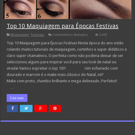
Top 10 Maquiagem para Épocas Festivas
em
Maquiagem
,
Tutoriais
Comentários fechados
2,653
Top
10
Top 10 Maquiagem para Épocas Festivas Nesta época do ano estão
Maquiagem
rolando muitos tutoriais de maquiagem, curtinhos e super didáticos e
para
Épocas
claro super chamativos. O perfeita como não poderia deixar de ser
Festivas
seleccionou alguns para inspirar você para seu look de natal ou
virada! Vamos espreitar o top 10?! Um esfumado com
dourado e marrom é o make mais clássico do Natal, né?
Make com preto, chumbo brilhante e mega delineado. Perfeito!!
…
Leia mais