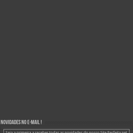
Novidades no E-mail !
Seja a primeira a receber todas as novidades do nosso Site Perfeita.net