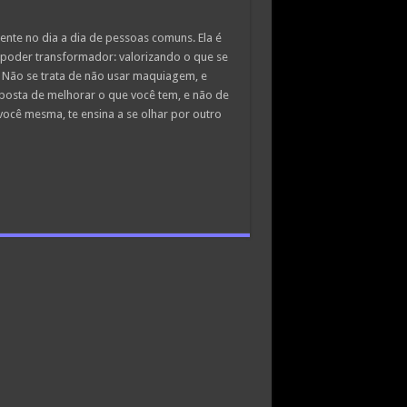
te no dia a dia de pessoas comuns. Ela é
 poder transformador: valorizando o que se
 Não se trata de não usar maquiagem, e
posta de melhorar o que você tem, e não de
você mesma, te ensina a se olhar por outro