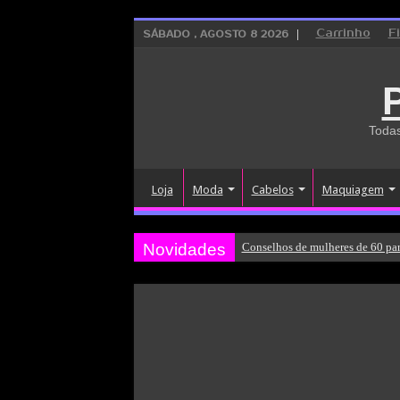
Carrinho
F
SÁBADO , AGOSTO 8 2026
Todas
Loja
Moda
Cabelos
Maquiagem
Novidades
Conselhos de mulheres de 60 par