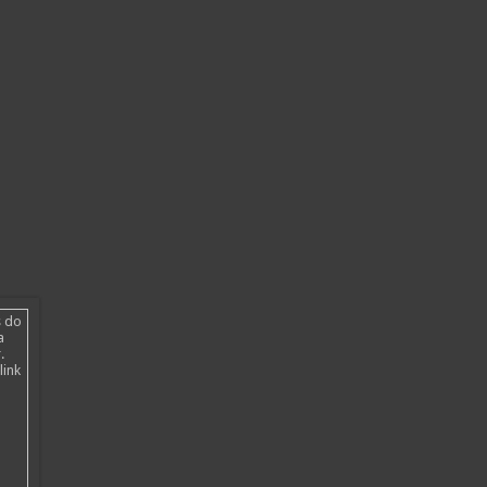
s do
a
.
link