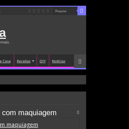
e
a
 mais.
e Casa
Receitas
DIY
Notícias
m com maquiagem
com maquiagem