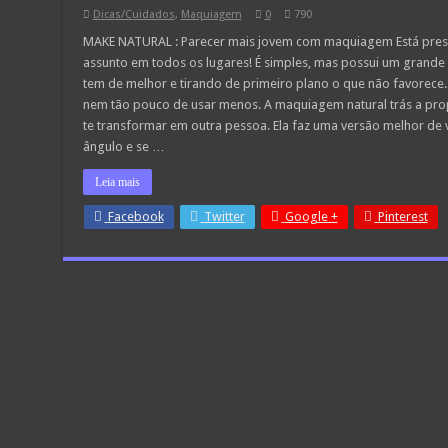
Dicas/Cuidados
,
Maquiagem
0
790
MAKE NATURAL : Parecer mais jovem com maquiagem Está presen
assunto em todos os lugares! É simples, mas possui um grande
tem de melhor e tirando de primeiro plano o que não favorece.
nem tão pouco de usar menos. A maquiagem natural trás a pro
te transformar em outra pessoa. Ela faz uma versão melhor de 
ângulo e se …
Leia mais
Facebook
Twitter
Google +
Pinterest