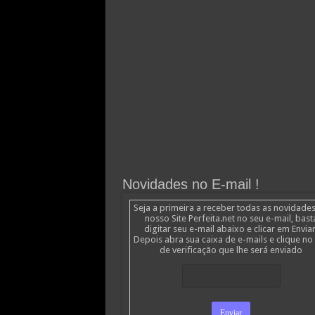
Novidades no E-mail !
Seja a primeira a receber todas as novidade
nosso Site Perfeita.net no seu e-mail, bast
digitar seu e-mail abaixo e clicar em Enviar
Depois abra sua caixa de e-mails e clique no 
de verificação que lhe será enviado