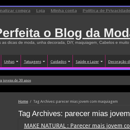
inalizar compra
Loja
Minha conta
Politica de Privacidad
Perfeita o Blog da Mod
 as dicas de moda, unha decorada, DiY, maquiagem, Cabelos e muito
Unhas
Tatuagens
Cuidados
Saúde e Lazer
Decoração d
a jovens de 30 anos
Home
/
Tag Archives: parecer mias jovem com maquiagem
Tag Archives:
parecer mias jove
MAKE NATURAL : Parecer mais jovem 