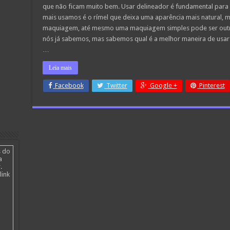
que não ficam muito bem. Usar delineador é fundamental para 
mais usamos é o rímel que deixa uma aparência mais natural, 
maquiagem, até mesmo uma maquiagem simples pode ser outra
nós já sabemos, mas sabemos qual é a melhor maneira de usar
…
Leia mais
Facebook
Twitter
Google +
Pinterest
s do
a
.
link