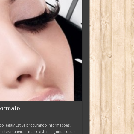
formato
o legal? Estive procurando informações,
rentes maneiras, mas existem algumas delas