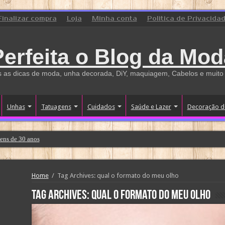
Finalizar compra
Loja
Minha conta
Politica de Privacida
Perfeita o Blog da Mod
 as dicas de moda, unha decorada, DiY, maquiagem, Cabelos e muito
Unhas
Tatuagens
Cuidados
Saúde e Lazer
Decoração d
ens de 30 anos
Home
/
Tag Archives: qual o formato do meu olho
Tag Archives:
qual o formato do meu olho