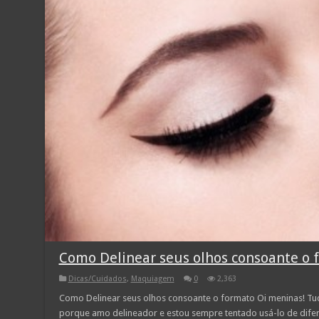
Como Delinear seus olhos consoante o 
Dicas/Cuidados
,
Maquiagem
0
2,363
Como Delinear seus olhos consoante o formato Oi meninas! Tud
porque amo delineador e estou sempre tentado usá-lo de dife