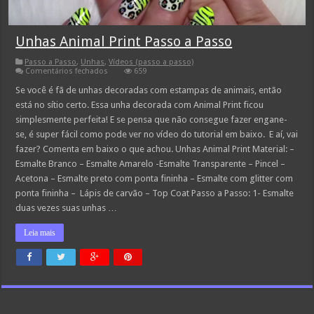
Unhas Animal Print Passo a Passo
Passo a Passo
,
Unhas
,
Vídeos (passo a passo)
em
Comentários fechados
659
Unhas
Animal
Se você é fã de unhas decoradas com estampas de animais, então
Print
está no sítio certo. Essa unha decorada com Animal Print ficou
Passo
a
simplesmente perfeita! E se pensa que não consegue fazer engane-
Passo
se, é super fácil como pode ver no vídeo do tutorial em baixo. E aí, vai
fazer? Comenta em baixo o que achou. Unhas Animal Print Material: –
Esmalte Branco – Esmalte Amarelo -Esmalte Transparente – Pincel –
Acetona – Esmalte preto com ponta fininha – Esmalte com glitter com
ponta fininha – Lápis de carvão – Top Coat Passo a Passo: 1- Esmalte
duas vezes suas unhas …
Leia mais