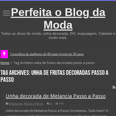
Perfeita o Blog da
Moda
Todas as dicas de moda, unha decorada, DiY, maquiagem, Cabelos e
muito mais.
Conselhos de mulheres de 60 para jovens de 30 anos
Home
/
Tag Archives: unha de frutas decoradas passo a passo
Tag Archives:
unha de frutas decoradas passo a
passo
Unha decorada de Melancia Passo a Passo
Depilação
,
Passo a Passo
0
144
Unha decorada de Melancia Passo a Passo Oi meninas. Tudo bem? O