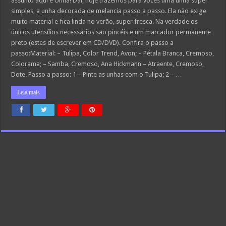
assunto aqui é Unha! Daí, hoje trazemos para vocês uma unha super
simples, a unha decorada de melancia passo a passo. Ela não exige
muito material e fica linda no verão, super fresca. Na verdade os
únicos utensílios necessários são pincéis e um marcador permanente
preto (estes de escrever em CD/DVD). Confira o passo a
passo:Material: – Tulipa, Color Trend, Avon; – Pétala Branca, Cremoso,
Colorama; – Samba, Cremoso, Ana Hickmann – Atraente, Cremoso,
Dote. Passo a passo: 1 – Pinte as unhas com o Tulipa; 2 – …
Leia mais