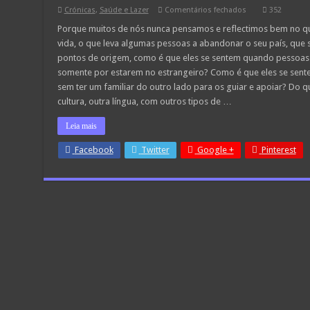
em
Crónicas
,
Saúde e Lazer
Comentários fechados
352
Ser
emigrante
Porque muitos de nós nunca pensamos e reflectimos bem no que 
não
vida, o que leva algumas pessoas a abandonar o seu país, que s
é
fácil!
pontos de origem, como é que eles se sentem quando pessoas
somente por estarem no estrangeiro? Como é que eles se sen
sem ter um familiar do outro lado para os guiar e apoiar? Do qu
cultura, outra língua, com outros tipos de …
Leia mais
Facebook
Twitter
Google +
Pinterest