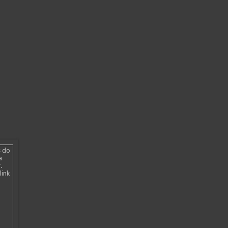
s do
a
.
link