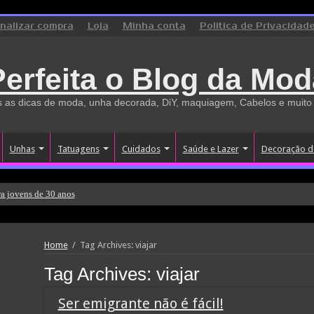
inalizar compra
Loja
Minha conta
Politica de Privacidad
Perfeita o Blog da Mod
 as dicas de moda, unha decorada, DiY, maquiagem, Cabelos e muito
Unhas
Tatuagens
Cuidados
Saúde e Lazer
Decoração d
a jovens de 30 anos
Home
/
Tag Archives: viajar
Tag Archives:
viajar
Ser emigrante não é fácil!