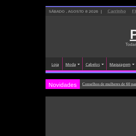
Carrinho
F
SÁBADO , AGOSTO 8 2026
Todas
Loja
Moda
Cabelos
Maquiagem
Novidades
Conselhos de mulheres de 60 par