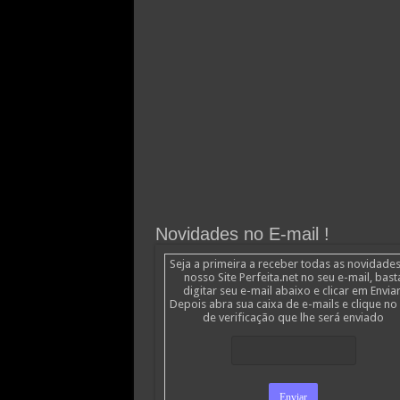
Novidades no E-mail !
Seja a primeira a receber todas as novidade
nosso Site Perfeita.net no seu e-mail, bast
digitar seu e-mail abaixo e clicar em Enviar
Depois abra sua caixa de e-mails e clique no 
de verificação que lhe será enviado