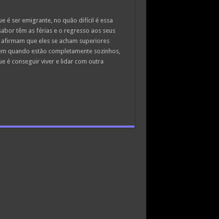
é ser emigrante, no quão difícil é essa
abor têm as férias e o regresso aos seus
 afirmam que eles se acham superiores
tem quando estão completamente sozinhos,
e é conseguir viver e lidar com outra