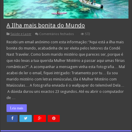
A Ilha mais bonita do Mundo
em
Saúde e Lazer
Comentários fechados
572
A
Ilha
Recebi um email anónimo com esta informação: “Aqui está a ilha mais
mais
bonita do mundo, acabadinha de ser eleita pelos leitores da Condé
bonita
do
Nast Traveler. Como bom marido mistério que pareces ser, porque é
Mundo
que não levas a tua querida Mulher Mistério a passar aqui umas férias
românticas?”. A acompanhar a mensagem vinha esta fotografia… Mal
acabei de ler o email, fiquei intrigado: Tratamento por tu… Eu sou
marido mistério com letras minúsculas, Ela é Mulher Mistério com
Maiúsculas… A fotografia enviada é o wallpaper do telemóvel Dela…
A dúvida durou uns exactos 23 segundos. Até eu abrir o computador
de …
Leia mais