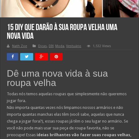
15 DIY que darão à sua roupa velha uma
nova vida
Nath Zoe
Dicas
,
DIY
,
Moda
,
Vestuário
1,532 Views
Dê uma nova vida à sua
roupa velha
Todas nós temos aquelas roupas que simplesmente não queremos
jogar fora.
Não importa quantas vezes nós limpamos nossos armários e não
importa quantas manchas elas têm (você sabe, aquelas que nunca
chega a jogar fora?), essas roupas já têm o seu lugar no armário. Se
você não pode mais usar sua peça de roupa favorita, não se
preocupe! Essas
ideias brilhantes vão fazer suas roupas velhas,