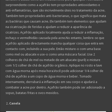
surpreendente como a açafrão tem propriedades antioxidantes e
anti-inflamatórias, que são incrivelmente úteis no tratamento da acne.
Também tem propriedades anti-bacterianas, o que significa que mata
as bactérias que causam acne. Ele também tem elementos que ajudam
na cicatrização de feridas e ajudam a reduzir a aparência de
cicatrizes. Açafrão aplicado localmente ajuda a reduzir a inflamação,
inchaço e vermelhidão causada pela acne.No entanto, lembre-se que
açafrão aplicado directamente mancha qualquer coisa que entra em
contacto com, incluindo a sua pele. Então misture-o com uma base
como mel ou abacate e use-o como uma máscara facial. Use 2
colheres de chá de mel ou metade de um abacate (purê) e misture
com 1/2 colher de chá de açafrão orgânico. Aplique no rosto e lave
com água morna após meia hora.Você pode adicionar 1/4 colher de
chá de açafrão a um copo de água morna e beber. Tomado
internamente, derrubará a inflamação em seu corpo e ajudará a
combater a acne por dentro. Açafrão também pode ser adicionado a
sopas, batatas fritas e ovos mexidos.
Canela