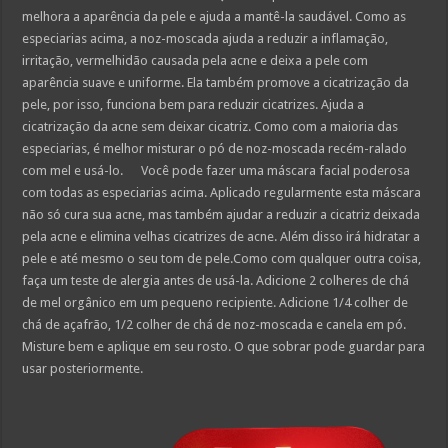
melhora a aparência da pele e ajuda a mantê-la saudável. Como as
especiarias acima, a noz-moscada ajuda a reduzir a inflamação,
irritação, vermelhidão causada pela acne e deixa a pele com
aparência suave e uniforme. Ela também promove a cicatrização da
pele, por isso, funciona bem para reduzir cicatrizes. Ajuda a
cicatrização da acne sem deixar cicatriz. Como com a maioria das
especiarias, é melhor misturar o pó de noz-moscada recém-ralado
com mel e usá-lo. Você pode fazer uma máscara facial poderosa
com todas as especiarias acima. Aplicado regularmente esta máscara
não só cura sua acne, mas também ajudar a reduzir a cicatriz deixada
pela acne e elimina velhas cicatrizes de acne. Além disso irá hidratar a
pele e até mesmo o seu tom de pele.Como com qualquer outra coisa,
faça um teste de alergia antes de usá-la. Adicione 2 colheres de chá
de mel orgânico em um pequeno recipiente. Adicione 1/4 colher de
chá de açafrão, 1/2 colher de chá de noz-moscada e canela em pó.
Misture bem e aplique em seu rosto. O que sobrar pode guardar para
usar posteriormente.