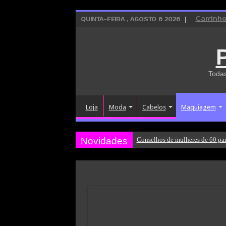
Carrinh
QUINTA-FEIRA , AGOSTO 6 2026
Todas
Loja
Moda
Cabelos
Maquiagem
Novidades
Conselhos de mulheres de 60 par