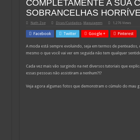
COMPLETAMENTE A SUA 
SOBRANCELHAS HORRÍVE
Nath Zoe
Dicas/Cuidados
,
Maquiagem
1,276 Views
Facebook
Twitter
Google +
Pinterest
A moda está sempre evoluindo, seja em termos de penteados, 
mesmo o que você vai ver em seguida não tem qualquer sentid
Cada vez mais vão surgindo na net diversos tutoriais que expl
essas pessoas não assistiram a nenhum?!?
Veja agora algumas fotos que demonstram o cúmulo do mau g