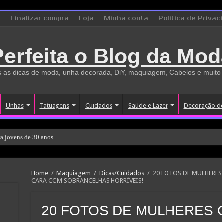
o
Finalizar compra
Loja
Minha conta
Politica de Privac
Perfeita o Blog da Mod
 as dicas de moda, unha decorada, DiY, maquiagem, Cabelos e muito
Unhas
Tatuagens
Cuidados
Saúde e Lazer
Decoração d
a jovens de 30 anos
Home
/
Maquiagem
/
Dicas/Cuidados
/
20 FOTOS DE MULHERE
CARA COM SOBRANCELHAS HORRÍVEIS!
20 FOTOS DE MULHERES