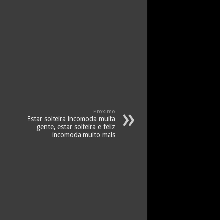
Próximo
Estar solteira incomoda muita
gente, estar solteira e feliz
incomoda muito mais