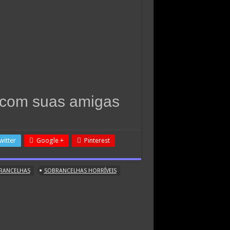
ha com suas amigas
witter
Google +
Pinterest
RANCELHAS
SOBRANCELHAS HORRÍVEIS