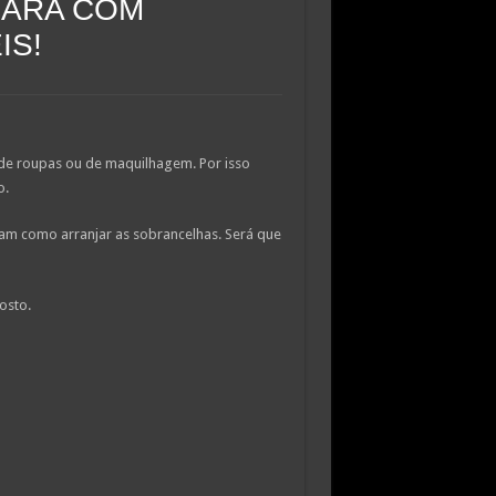
CARA COM
IS!
de roupas ou de maquilhagem. Por isso
o.
icam como arranjar as sobrancelhas. Será que
osto.