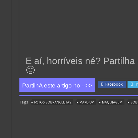
E aí, horríveis né? Partil
🙂
Facebook
T
PartilhA este artigo no -->>
Tags
FOTOS SOBRANCELHAS
MAKE-UP
MAQUIAGEM
SOB