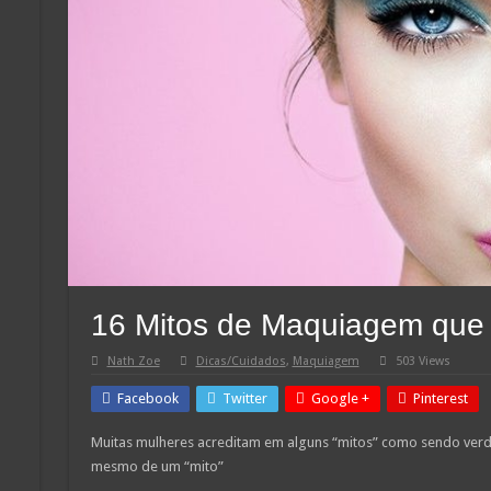
16 Mitos de Maquiagem que v
Nath Zoe
Dicas/Cuidados
,
Maquiagem
503 Views
Facebook
Twitter
Google +
Pinterest
Muitas mulheres acreditam em alguns “mitos” como sendo verd
mesmo de um “mito”