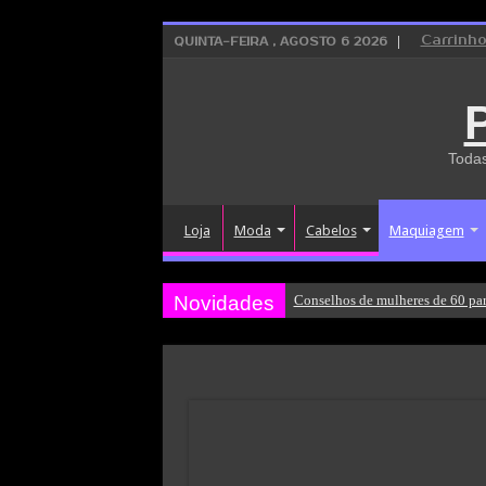
Carrinh
QUINTA-FEIRA , AGOSTO 6 2026
Todas
Loja
Moda
Cabelos
Maquiagem
Novidades
Conselhos de mulheres de 60 par