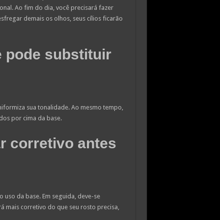
nal. Ao fim do dia, você precisará fazer
esfregar demais os olhos, seus cílios ficarão
 pode substituir
niformiza sua tonalidade. Ao mesmo tempo,
dos por cima da base.
r corretivo antes
o uso da base. Em seguida, deve-se
á mais corretivo do que seu rosto precisa,