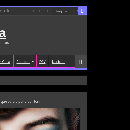
idade
a
 mais.
e Casa
Receitas
DIY
Notícias
ue vale a pena conferir