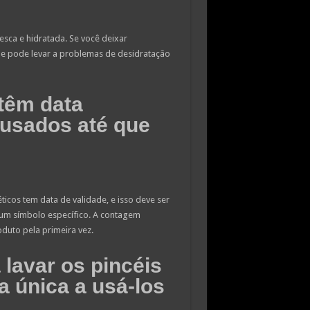
esca e hidratada. Se você deixar
ue pode levar a problemas de desidratação
têm data
 usados até que
icos tem data de validade, e isso deve ser
m símbolo específico. A contagem
uto pela primeira vez.
 lavar os pincéis
 única a usá-los