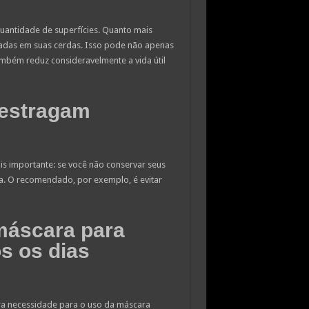
antidade de superfícies. Quanto mais
ladas em suas cerdas. Isso pode não apenas
ambém reduz consideravelmente a vida útil
 estragam
is importante: se você não conservar seus
a. O recomendado, por exemplo, é evitar
máscara para
os os dias
tra necessidade para o uso da máscara