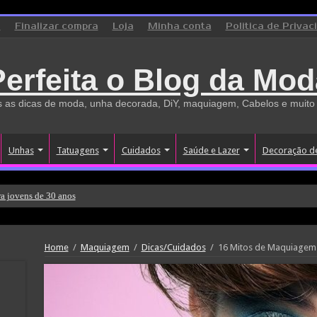
o
Finalizar compra
Loja
Minha conta
Politica de Privac
Perfeita o Blog da Mod
 as dicas de moda, unha decorada, DiY, maquiagem, Cabelos e muito
Unhas
Tatuagens
Cuidados
Saúde e Lazer
Decoração d
a jovens de 30 anos
Home
/
Maquiagem
/
Dicas/Cuidados
/
16 Mitos de Maquiagem q