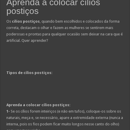
Aprenda a colocar cílios
Saiba como perder de 5 a 10 Kg de gordura corporal em apenas 21 dias
postiços
Como fazer Camisa em Origami
Os
cílios postiços
, quando bem escolhidos e colocados da forma
Depois de uma decepção fica difícil se apaixonar novamente de maneira espontâ
correta, destacam o olhar e fazem as mulheres se sentirem mais
Já pensou em construir uma piscina sozinho sim é possivel
poderosas e prontas para qualquer ocasião sem deixar na cara que é
artificial. Quer aprender?
Starburst hair: nova tendência é inspirada na bala
Tipos de cílios postiços:
Aprenda a colocar cílios postiços:
1-
Se os cílios forem inteiriços (e não em tufos), coloque-os sobre os
naturais, meça e, se necessário, apare a extremidade externa (nunca a
interna, pois os fios podem ficar muito longos nesse canto do olho)