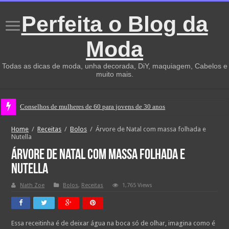
Perfeita o Blog da
Moda
Todas as dicas de moda, unha decorada, DiY, maquiagem, Cabelos e
muito mais.
Conselhos de mulheres de 60 para jovens de 30 anos
Home
/
Receitas
/
Bolos
/
Árvore de Natal com massa folhada e
Nutella
Árvore de Natal com massa folhada e
Nutella
Nath Zoe
Bolos
,
Receitas
1,765 Views
Essa receitinha é de deixar água na boca só de olhar, imagina como é