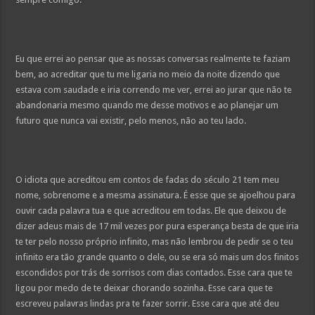
Eu que errei ao pensar que as nossas conversas realmente te faziam
bem, ao acreditar que tu me ligaria no meio da noite dizendo que
estava com saudade e iria correndo me ver, errei ao jurar que não te
abandonaria mesmo quando me desse motivos e ao planejar um
futuro que nunca vai existir, pelo menos, não ao teu lado.
O idiota que acreditou em contos de fadas do século 21 tem meu
nome, sobrenome e a mesma assinatura. É esse que se ajoelhou para
ouvir cada palavra tua e que acreditou em todas. Ele que deixou de
dizer adeus mais de 17 mil vezes por pura esperança besta de que iria
te ter pelo nosso próprio infinito, mas não lembrou de pedir se o teu
infinito era tão grande quanto o dele, ou se era só mais um dos finitos
escondidos por trás de sorrisos com dias contados. Esse cara que te
ligou por medo de te deixar chorando sozinha. Esse cara que te
escreveu palavras lindas pra te fazer sorrir. Esse cara que até deu