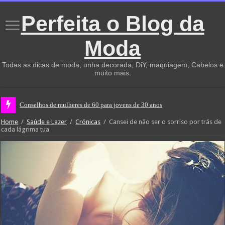
Perfeita o Blog da
Moda
Todas as dicas de moda, unha decorada, DiY, maquiagem, Cabelos e
muito mais.
Conselhos de mulheres de 60 para jovens de 30 anos
Home
/
Saúde e Lazer
/
Crónicas
/
Cansei de não ser o sorriso por trás de
cada lágrima tua