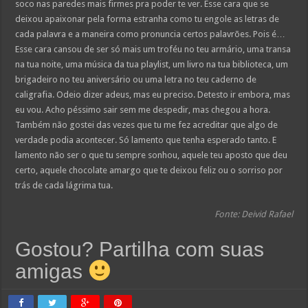
soco nas paredes mais firmes pra poder te ver. Esse cara que se
deixou apaixonar pela forma estranha como tu engole as letras de
cada palavra e a maneira como pronuncia certos palavrões. Pois é…
Esse cara cansou de ser só mais um troféu no teu armário, uma transa
na tua noite, uma música da tua playlist, um livro na tua biblioteca, um
brigadeiro no teu aniversário ou uma letra no teu caderno de
caligrafia. Odeio dizer adeus, mas eu preciso. Detesto ir embora, mas
eu vou. Acho péssimo sair sem me despedir, mas chegou a hora.
Também não gostei das vezes que tu me fez acreditar que algo de
verdade podia acontecer. Só lamento que tenha esperado tanto. E
lamento não ser o que tu sempre sonhou, aquele teu aposto que deu
certo, aquele chocolate amargo que te deixou feliz ou o sorriso por
trás de cada lágrima tua.
Fonte: Deivid Rafael
Gostou? Partilha com suas
amigas