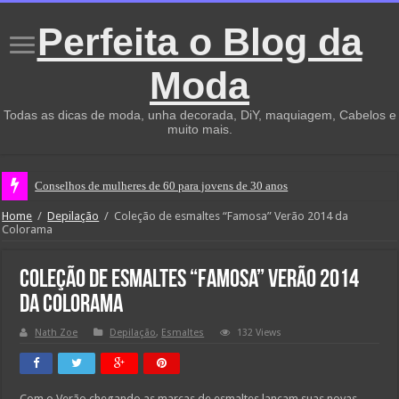
Perfeita o Blog da
Moda
Todas as dicas de moda, unha decorada, DiY, maquiagem, Cabelos e
muito mais.
Conselhos de mulheres de 60 para jovens de 30 anos
Home
/
Depilação
/
Coleção de esmaltes “Famosa” Verão 2014 da
Colorama
Coleção de esmaltes “Famosa” Verão 2014
da Colorama
Nath Zoe
Depilação
,
Esmaltes
132 Views
Com o Verão chegando as marcas de esmaltes lançam suas novas