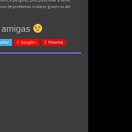
lho, é perigoso, pois pode levar a sérias
aso de problemas oculares graves ou até
s amigas
witter
Google +
Pinterest