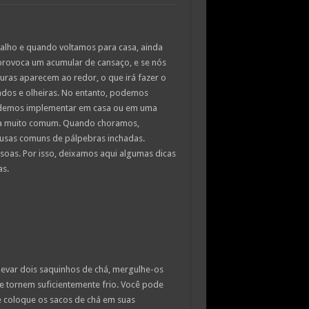
balho e quando voltamos para casa, ainda
 provoca um acumular de cansaço, e se nós
ras aparecem ao redor, o que irá fazer o
ados e olheiras. No entanto, podemos
podemos implementar em casa ou em uma
ma muito comum. Quando choramos,
causas comuns de pálpebras inchadas.
soas. Por isso, deixamos aqui algumas dicas
as.
a levar dois saquinhos de chá, mergulhe-os
se tornem suficientemente frio. Você pode
e coloque os sacos de chá em suas