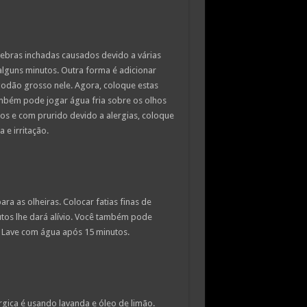
ebras inchadas causados devido a várias
lguns minutos. Outra forma é adicionar
odão grosso nele. Agora, coloque estas
mbém pode jogar água fria sobre os olhos
dos e com prurido devido a alergias, coloque
 e irritação.
a as olheiras. Colocar fatias finas de
os lhe dará alívio. Você também pode
 Lave com água após 15 minutos.
rgica é usando lavanda e óleo de limão.