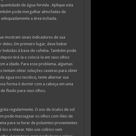
quantidade de água fervida . Aplique esta
 também pode mergulhar almofadas de
r adequadamente a área inchada.
ue mostram sinais indicadores de sua
ar deles. Em primeiro lugar, deve beber
mar bebidas à base de cafeína. Também pode
epois tirá-la e colocá-la em seus olhos
om a idade. Para esse problema, algumas
s tentam obter soluções caseiras para obter
e água nos tecidos), tente alternar sua
 boa forma é dormir com a cabeça em uma
 de fluido para seus olhos.
ista regularmente. O uso de óculos de sol
mbém pode massagear os olhos com óleo de
ama para se livrar de poluentes provenientes
á-los a relaxar. Não use colírios sem