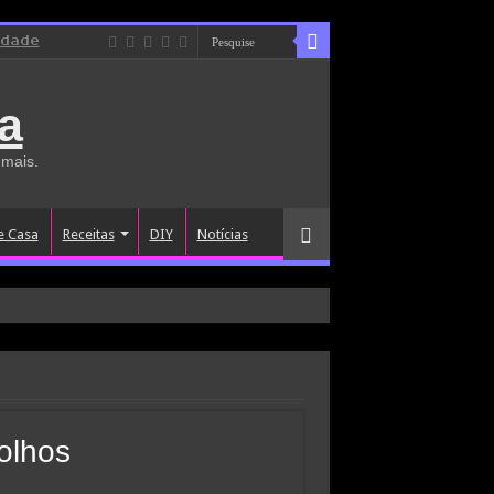
idade
a
 mais.
e Casa
Receitas
DIY
Notícias
olhos