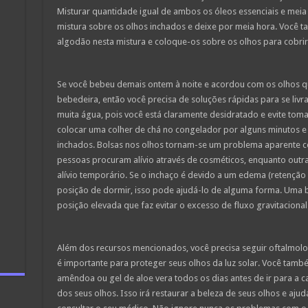
Misturar quantidade igual de ambos os óleos essenciais e meia 
mistura sobre os olhos inchados e deixe por meia hora. Você
algodão nesta mistura e coloque-os sobre os olhos para cobri
Se você bebeu demais ontem à noite e acordou com os olhos q
bebedeira, então você precisa de soluções rápidas para se livr
muita água, pois você está claramente desidratado e evite to
colocar uma colher de chá no congelador por alguns minutos e d
inchados. Bolsas nos olhos tornam-se um problema aparente c
pessoas procuram alívio através de cosméticos, enquanto outra
alívio temporário. Se o inchaço é devido a um edema (retenção d
posição de dormir, isso pode ajudá-lo de alguma forma. Uma
posição elevada que faz evitar o excesso de fluxo gravitacional
Além dos recursos mencionados, você precisa seguir oftalmolog
é importante para proteger seus olhos da luz solar. Você ta
amêndoa ou gel de aloe vera todos os dias antes de ir para a c
dos seus olhos. Isso irá restaurar a beleza de seus olhos e ajud