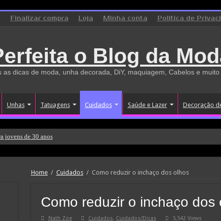
o
Finalizar compra
Loja
Minha conta
Politica de Privac
Perfeita o Blog da Mod
 as dicas de moda, unha decorada, DiY, maquiagem, Cabelos e muito
Unhas
Tatuagens
Cuidados
Saúde e Lazer
Decoração d
a jovens de 30 anos
Home
/
Cuidados
/
Como reduzir o inchaço dos olhos
Como reduzir o inchaço dos 
Nath Zoe
Cuidados
,
Cuidados/Dicas
5,542 Views