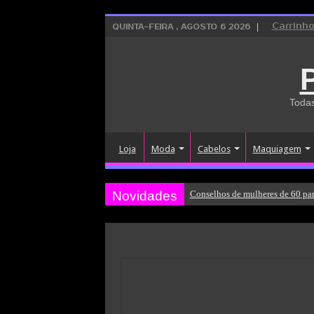
Carrinh
QUINTA-FEIRA , AGOSTO 6 2026
Todas
Loja
Moda
Cabelos
Maquiagem
Novidades
Conselhos de mulheres de 60 par