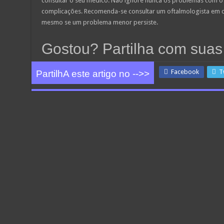
consultar o seu médico. Não ignore nunca os problemas com o o
complicações. Recomenda-se consultar um oftalmologista em c
mesmo se um problema menor persiste.
Gostou? Partilha com sua
Facebook
T
PartilhA este artigo no -->>