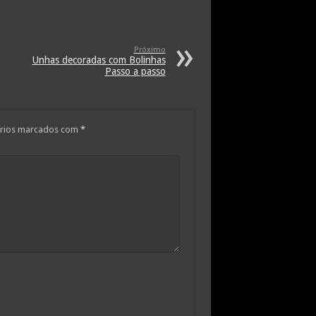
Próximo
Unhas decoradas com Bolinhas
Passo a passo
rios marcados com
*