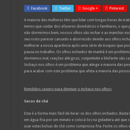
Facebook
Twitter
Google +
Pinterest
A maioria das mulheres têm que lidar com longas horas de tra
temos que cuidar dos afazeres domésticos e familiares, o que
não dormirmos bem, nossos olhos vão inchar e as manchas escu
seu rosto parecer cansado e aborrecido devido aos olhos inch
melhorar a nossa aparência após uma série de truques que 
pausa no trabalho. Os olhos inchados de manhã é um proble
dormimos mal, reações alérgicas, conjuntivite e blefarite são 
Inchaço nos olhos é um problema que atinge a maioria das pes
para acabar com este problema que afeta a maioria das pesso
Remédios caseiro para diminuir o inchaço nos olhos:
Sacos de chá
Esta é a forma mais fácil de livrar-se dos olhos inchados. Bast
em água fria por um minuto e colocá-los na geladeira até que 
usar estas bolsas de chá como compressa fria. Feche os olhos 