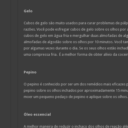
Gelo
Cubos de gelo são muito usados para curar problemas de pálp
razões. Você pode esfregar cubos de gelo sobre os olhos por a
cubos de gelo em água fria e mergulhar duas almofadas de alg
almofadas de algodão sobre os olhos por 10 minutos. Você ta
por algumas vezes durante o dia. Se os seus olhos estão incha
uma compressa fria. É a melhor forma de obter alívio da coceira
Pepino
O pepino é conhecido por ser um dos remédios mais eficazes par
pepino sobre os olhos inchados por aproximadamente 15 minut
moer um pequeno pedaço de pepino e aplique sobre os olhos.
Óleo essencial
A melhor maneira de reduzir o inchaço dos olhos de reação alé