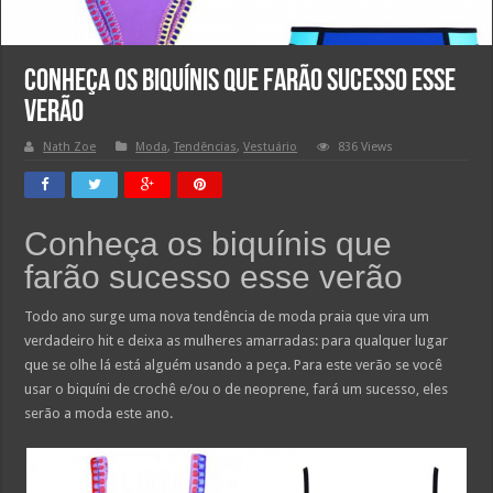
Conheça os biquínis que farão sucesso esse
verão
Nath Zoe
Moda
,
Tendências
,
Vestuário
836 Views
Conheça os biquínis que
farão sucesso esse verão
Todo ano surge uma nova tendência de moda praia que vira um
verdadeiro hit e deixa as mulheres amarradas: para qualquer lugar
que se olhe lá está alguém usando a peça. Para este verão se você
usar o biquíni de crochê e/ou o de neoprene, fará um sucesso, eles
serão a moda este ano.