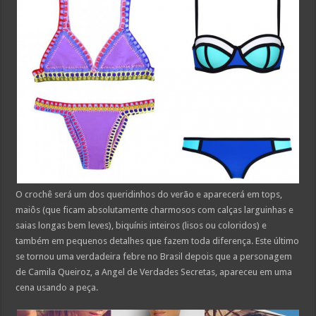
O crochê será um dos queridinhos do verão e aparecerá em tops,
maiôs (que ficam absolutamente charmosos com calças larguinhas e
saias longas bem leves), biquínis inteiros (lisos ou coloridos) e
também em pequenos detalhes que fazem toda diferença. Este último
se tornou uma verdadeira febre no Brasil depois que a personagem
de Camila Queiroz, a Angel de Verdades Secretas, apareceu em uma
cena usando a peça.