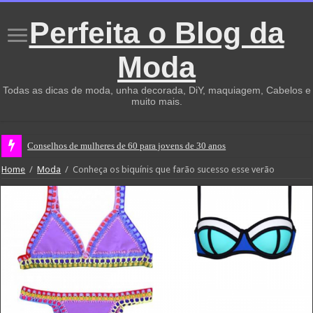
Perfeita o Blog da
Moda
Todas as dicas de moda, unha decorada, DiY, maquiagem, Cabelos e
muito mais.
Conselhos de mulheres de 60 para jovens de 30 anos
Home
/
Moda
/
Conheça os biquínis que farão sucesso esse verão