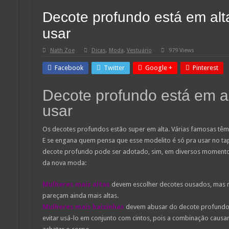
Decote profundo está em alt
usar
Nath Zoe
Dicas
,
Moda
,
Vestuário
979 Views
Facebook
Twitter
Google +
Pinterest
Decote profundo está em a
usar
Os decotes profundos estão super em alta. Várias famosas têm 
E se engana quem pensa que esse modelito é só pra usar no t
decote profundo pode ser adotado, sim, em diversos momento
da nova moda:
Mulheres mais altas
devem escolher decotes ousados, mas n
pareçam ainda mais altas.
Mulheres mais baixinhas
devem abusar do decote profundo, 
evitar usá-lo em conjunto com cintos, pois a combinação causa