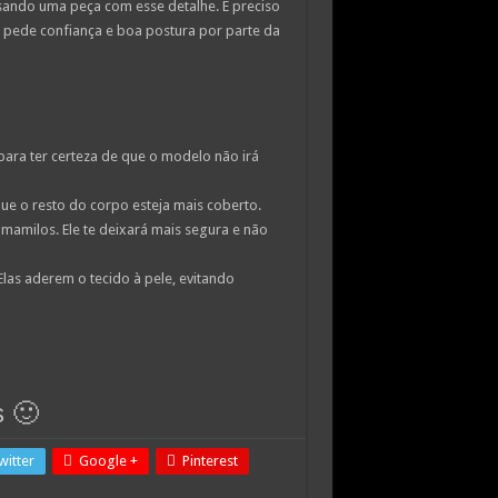
sando uma peça com esse detalhe. É preciso
 pede confiança e boa postura por parte da
ara ter certeza de que o modelo não irá
ue o resto do corpo esteja mais coberto.
amilos. Ele te deixará mais segura e não
Elas aderem o tecido à pele, evitando
s 🙂
witter
Google +
Pinterest