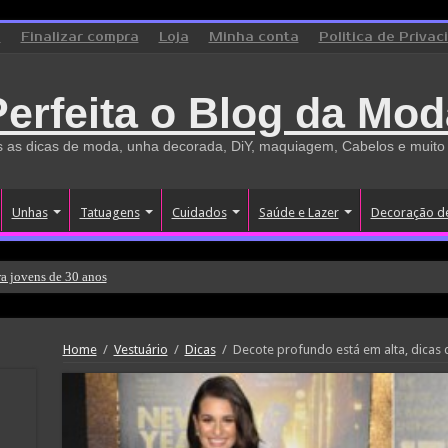
o
Finalizar compra
Loja
Minha conta
Politica de Privac
Perfeita o Blog da Mod
 as dicas de moda, unha decorada, DiY, maquiagem, Cabelos e muito
Unhas
Tatuagens
Cuidados
Saúde e Lazer
Decoração d
a jovens de 30 anos
Home
/
Vestuário
/
Dicas
/
Decote profundo está em alta, dicas