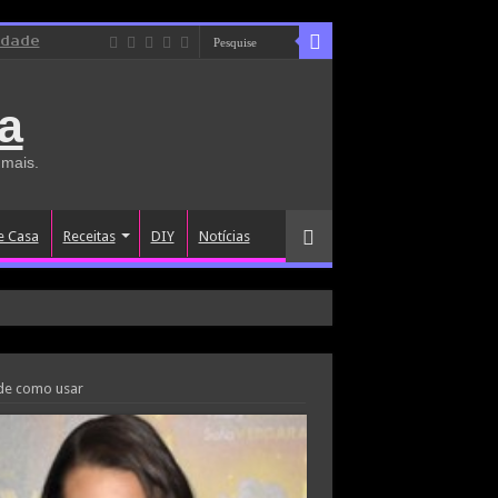
idade
a
 mais.
e Casa
Receitas
DIY
Notícias
 de como usar