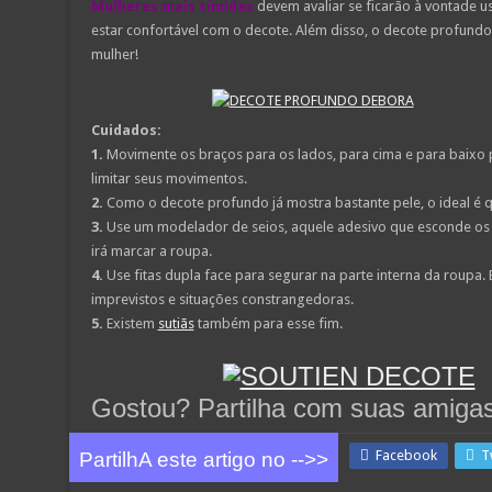
Mulheres mais tímidas
devem avaliar se ficarão à vontade u
estar confortável com o decote. Além disso, o decote profundo
mulher!
Cuidados:
1.
Movimente os braços para os lados, para cima e para baixo p
limitar seus movimentos.
2.
Como o decote profundo já mostra bastante pele, o ideal é q
3.
Use um modelador de seios, aquele adesivo que esconde os m
irá marcar a roupa.
4.
Use fitas dupla face para segurar na parte interna da roupa. 
imprevistos e situações constrangedoras.
5.
Existem
sutiãs
também para esse fim.
Gostou? Partilha com suas amiga
Facebook
T
PartilhA este artigo no -->>