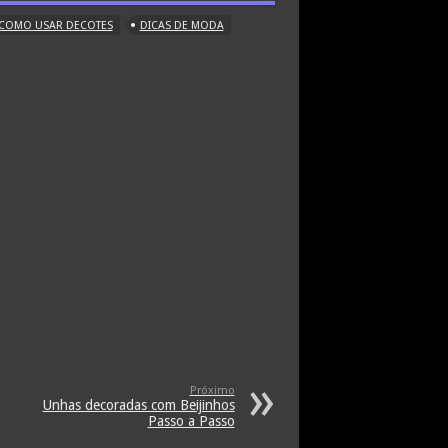
 COMO USAR DECOTES
DICAS DE MODA
Próximo
Unhas decoradas com Beijinhos
Passo a Passo