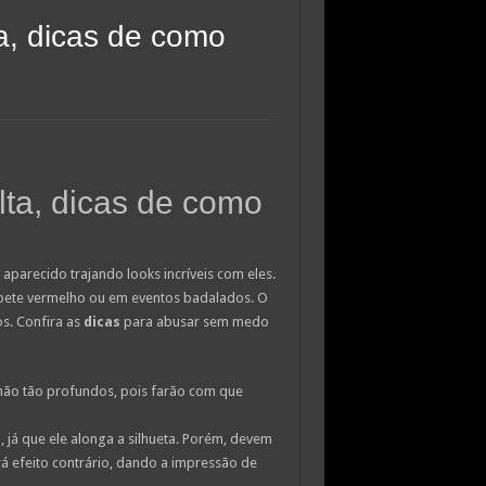
a, dicas de como
lta, dicas de como
aparecido trajando looks incríveis com eles.
apete vermelho ou em eventos badalados. O
s. Confira as
dicas
para abusar sem medo
ão tão profundos, pois farão com que
já que ele alonga a silhueta. Porém, devem
rá efeito contrário, dando a impressão de