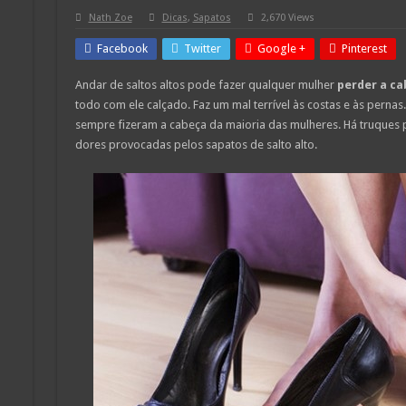
Nath Zoe
Dicas
,
Sapatos
2,670 Views
Facebook
Twitter
Google +
Pinterest
Andar de saltos altos pode fazer qualquer mulher
perder a ca
todo com ele calçado. Faz um mal terrível às costas e às pernas
sempre fizeram a cabeça da maioria das mulheres. Há truques 
dores provocadas pelos sapatos de salto alto.