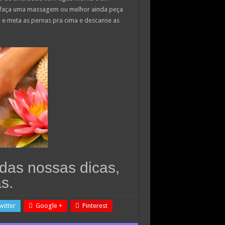
a faça uma massagem ou melhor ainda peça
e e meta as pernas pra cima e descanse as
das nossas dicas,
s.
witter
Google +
Pinterest