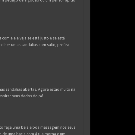
e um pedaço de algodão ou um penso rápido
om ele e veja se está justo e se está
scolher umas sandálias com salto, prefira
s sandálias abertas. Agora estão muito na
espirar seus dedos do pé.
alto faça uma bela e boa massagem nos seus
ro de uma bacia com água morna e um