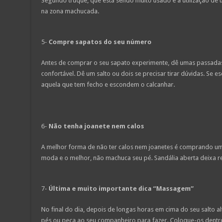
Segundo truque, que está sendo muito usado é a utilização d
na zona machucada.
5-
Compre sapatos do seu número
Antes de comprar o seu sapato experimente, dê umas passadas c
confortável. Dê um salto ou dois se precisar tirar dúvidas. Se e
aquela que tem fecho e escondem o calcanhar.
6-
Não tenha joanete nem calos
A melhor forma de não ter calos nem joanetes é comprando uma
moda e o melhor, não machuca seu pé. Sandália aberta deixa r
7-
Última e muito importante dica “Massagem”
No final do dia, depois de longas horas em cima do seu salto 
pés ou peça ao seu companheiro para fazer. Coloque-os dent