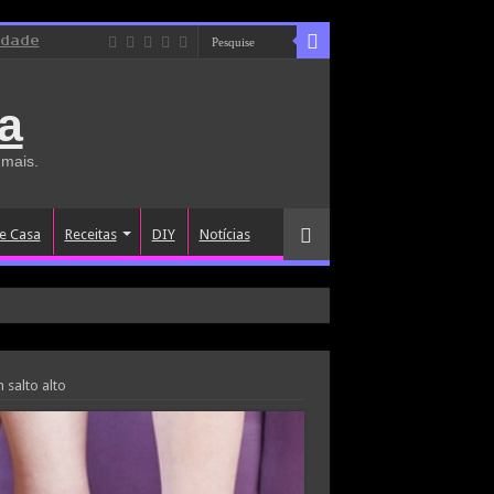
idade
a
 mais.
e Casa
Receitas
DIY
Notícias
salto alto