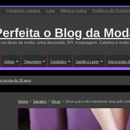
o
Finalizar compra
Loja
Minha conta
Politica de Privac
Perfeita o Blog da Mod
 as dicas de moda, unha decorada, DiY, maquiagem, Cabelos e muito
Unhas
Tatuagens
Cuidados
Saúde e Lazer
Decoração d
a jovens de 30 anos
Home
/
Sapatos
/
Dicas
/
Dicas para não machucar seus pés com 