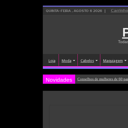
Carrinh
QUINTA-FEIRA , AGOSTO 6 2026
Todas
Loja
Moda
Cabelos
Maquiagem
Novidades
Conselhos de mulheres de 60 par