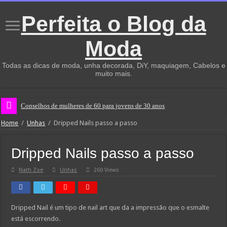
Perfeita o Blog da
Moda
Todas as dicas de moda, unha decorada, DiY, maquiagem, Cabelos e
muito mais.
Conselhos de mulheres de 60 para jovens de 30 anos
Home
/
Unhas
/
Dripped Nails passo a passo
Dripped Nails passo a passo
Nath Zoe
Unhas
260 Views
Dripped Nail é um tipo de nail art que da a impressão que o esmalte
está escorrendo.