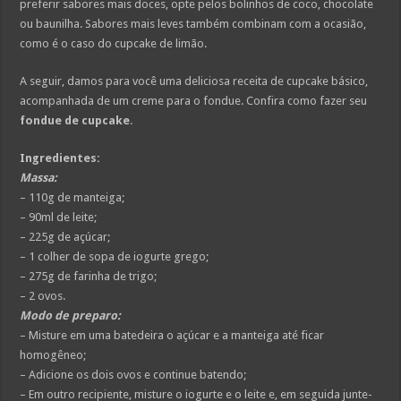
preferir sabores mais doces, opte pelos bolinhos de coco, chocolate
ou baunilha. Sabores mais leves também combinam com a ocasião,
como é o caso do cupcake de limão.
A seguir, damos para você uma deliciosa receita de cupcake básico,
acompanhada de um creme para o fondue. Confira como fazer seu
fondue de cupcake
.
Ingredientes:
Massa:
– 110g de manteiga;
– 90ml de leite;
– 225g de açúcar;
– 1 colher de sopa de iogurte grego;
– 275g de farinha de trigo;
– 2 ovos.
Modo de preparo:
– Misture em uma batedeira o açúcar e a manteiga até ficar
homogêneo;
– Adicione os dois ovos e continue batendo;
– Em outro recipiente, misture o iogurte e o leite e, em seguida junte-