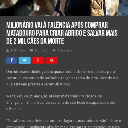
Milionário vai à falência após comprar
matadouro para criar abrigo e salvar mais
de 2 mil cães da morte
Nath Zoe
Notícias
256 Views
Um milionário chinês gastou quase todo o dinheiro que tinha para
construir um abrido de animais e resgatar cerca de 2 mil cães de rua
que estavam prestes a serem abatidos.
Wang Yan, de 29 anos, foi até um matadouro na cidade de
Changchun, China, quando seu amado cão ficou desaparecido por
três anos.
“Eu saí à procura dele em todos os lugares, mas tudo em vão”, disse o
empresário. “Finalmente alguém me disse para ir ao matadouro para