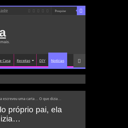
dade
a
 mais.
e Casa
Receitas
DIY
Notícias
ela escreveu uma carta… O que dizia…
o próprio pai, ela
dizia…