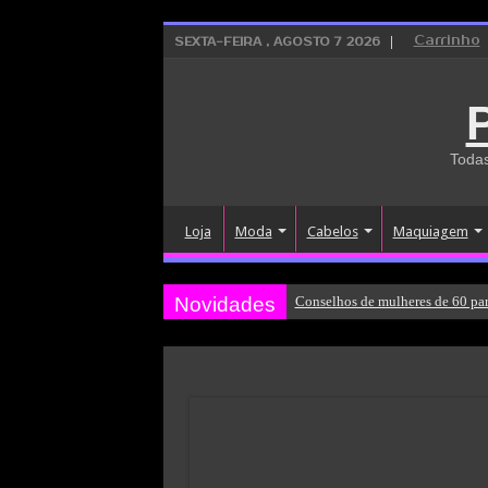
Carrinho
SEXTA-FEIRA , AGOSTO 7 2026
Todas
Loja
Moda
Cabelos
Maquiagem
Novidades
Conselhos de mulheres de 60 par