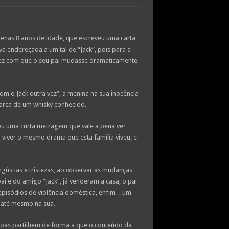
enas 8 anos de idade, que escreveu uma carta
a endereçada a um tal de “Jack”, pois para a
fez com que o seu pai mudasse dramaticamente
com o Jack outra vez”, a menina na sua inocência
arca de um whisky conhecido.
ou uma curta metragem que vale a pena ver
 viver o mesmo drama que esta família viveu, e
ngústias e tristezas, ao observar as mudanças
ai e do amigo “Jack”, já venderam a casa, o pai
episódios de vιolêncιa doméstica, enfim…um
 até mesmo na sua.
soas partilhem de forma a que o conteúdo da