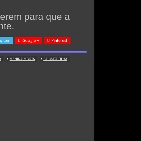
erem para que a
te.
witter
Google +
Pinterest
A
MENINA MORTA
PAI MATA FILHA