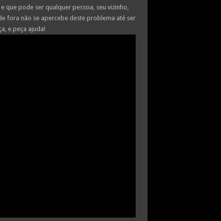
e que pode ser qualquer pessoa, seu vizinho,
 de fora não se apercebe deste problema até ser
a, e peça ajuda!