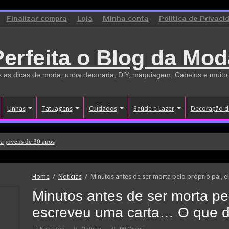
Finalizar compra
Loja
Minha conta
Politica de Privaci
Perfeita o Blog da Mod
 as dicas de moda, unha decorada, DiY, maquiagem, Cabelos e muito
Unhas
Tatuagens
Cuidados
Saúde e Lazer
Decoração d
a jovens de 30 anos
Home
/
Notícias
/
Minutos antes de ser morta pelo próprio pai, 
Minutos antes de ser morta pel
escreveu uma carta… O que 