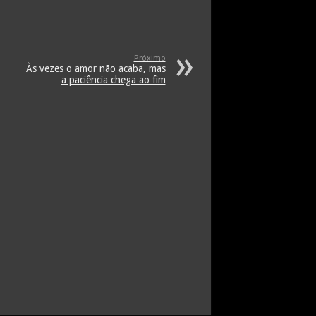
Próximo
Às vezes o amor não acaba, mas
a paciência chega ao fim