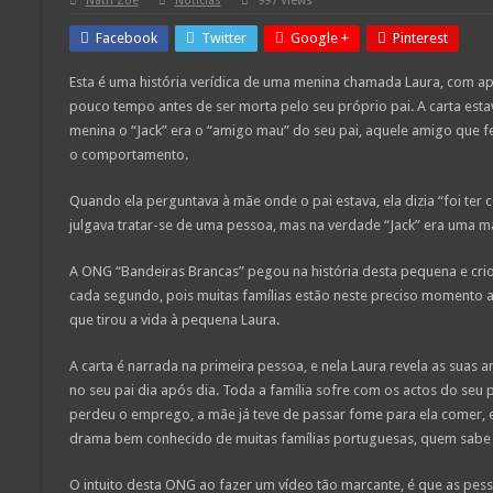
Nath Zoe
Notícias
997 Views
Facebook
Twitter
Google +
Pinterest
Esta é uma história verídica de uma menina chamada Laura, com ap
pouco tempo antes de ser morta pelo seu próprio pai. A carta estav
menina o “Jack” era o “amigo mau” do seu pai, aquele amigo que 
o comportamento.
Quando ela perguntava à mãe onde o pai estava, ela dizia “foi ter 
julgava tratar-se de uma pessoa, mas na verdade “Jack” era uma m
A ONG “Bandeiras Brancas” pegou na história desta pequena e cri
cada segundo, pois muitas famílias estão neste preciso momento a
que tirou a vida à pequena Laura.
A carta é narrada na primeira pessoa, e nela Laura revela as suas a
no seu pai dia após dia. Toda a família sofre com os actos do seu p
perdeu o emprego, a mãe já teve de passar fome para ela comer, 
drama bem conhecido de muitas famílias portuguesas, quem sabe
O intuito desta ONG ao fazer um vídeo tão marcante, é que as pes