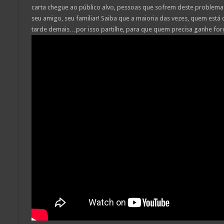
carta chegue ao público alvo, pessoas que sofrem deste problema 
seu amigo, seu familiar! Saiba que a maioria das vezes, quem está
tarde demais…por isso partilhe, para que quem precisa ganhe forç