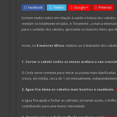
Facebook
Twitter
Google +
Pinterest
Existem muitos mitos em relação à saúde e beleza dos cabelos.
revelam-se totalmente errados. A Tresemmé , a marca internaci
para o cuidado dos cabelos, apresenta os maiores mitos que di
Assim, os
8 maiores Mitos
relativos ao tratamento dos cabelo
1.
Cortar o cabelo todos os meses acelera o seu cresci
O Corte serve somente para retirar as pontas mais danificadas.
cresce, em média, cerca de 1 cm mensalmente, independenteme
2.
Água fria deixa os cabelos mais bonitos e saudáveis.
A água fria ajuda a fechar as cutículas, tornando assim, o brilh
contribuindo para uma menor oleosidade.