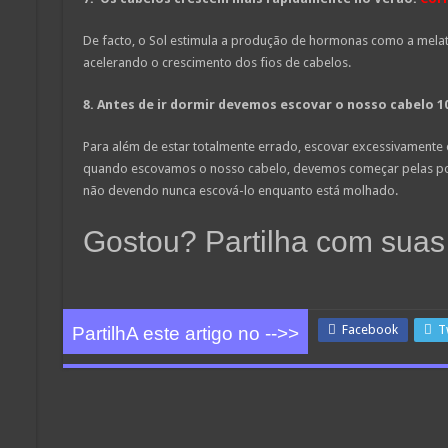
De facto, o Sol estimula a produção de hormonas como a melaton
acelerando o crescimento dos fios de cabelos.
8.
Antes de ir dormir devemos escovar o nosso cabelo 10
Para além de estar totalmente errado, escovar excessivamente o
quando escovamos o nosso cabelo, devemos começar pelas pon
não devendo nunca escová-lo enquanto está molhado.
Gostou? Partilha com suas
Facebook
T
PartilhA este artigo no -->>