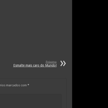
Próximo
Esmalte mais caro do Mundo!
rios marcados com
*