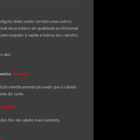
 Alguns deles estão corretos,mas outros
onal de produtos de qualidade profissional
zem respeito à saúde e beleza dos cabelos.
s são:
mento.
Errado
!
 Está cientificamente provado que o cabelo
nte do corte.
Correto
!
o dos fios de cabelo mais evidente,