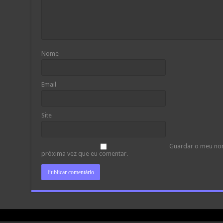
Nome
Email
Site
Guardar o meu nom
próxima vez que eu comentar.