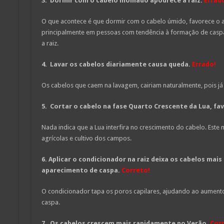
3.
Dormir com o cabelo molhado apodrece a raiz.
Errad
O que acontece é que dormir com o cabelo úmido, favorece o 
principalmente em pessoas com tendência à formação de casp
a raiz.
4.
Lavar os cabelos diariamente causa queda.
Errado
!
Os cabelos que caem na lavagem, cairiam naturalmente, pois j
5.
Cortar o cabelo na fase Quarto Crescente da Lua, fa
Nada indica que a Lua interfira no crescimento do cabelo. Este 
agrícolas e cultivo dos campos.
6.
Aplicar o condicionador na raiz deixa os cabelos mai
aparecimento de caspa.
Correto
!
O condicionador tapa os poros capilares, ajudando ao aumento
caspa.
7.
Os cabelos crescem mais rapidamente no Verão.
Cor