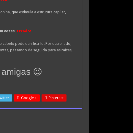
ina, que estimula a estrutura capilar,
0 vezes.
Errado
!
 cabelo pode danificá-lo. Por outro lado,
tas, passando de seguida para as raízes,
 amigas 😉
witter
Google +
Pinterest