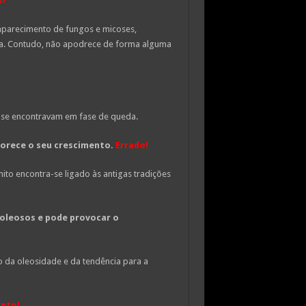
o
!
aparecimento de fungos e micoses,
a. Contudo, não apodrece de forma alguma
á se encontravam em fase de queda.
vorece o seu crescimento.
Errado
!
mito encontra-se ligado às antigas tradições
s oleosos e pode provocar o
 da oleosidade e da tendência para a
reto
!