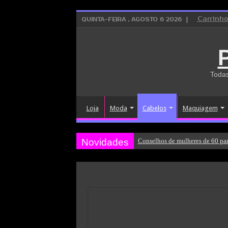
Carrinh
QUINTA-FEIRA , AGOSTO 6 2026
Todas
Loja
Moda
Cabelos
Maquiagem
Novidades
Conselhos de mulheres de 60 par