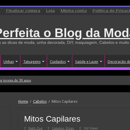
o
Finalizar compra
Loja
Minha conta
Politica de Privac
Perfeita o Blog da Mod
 as dicas de moda, unha decorada, DiY, maquiagem, Cabelos e muito
Unhas
Tatuagens
Cuidados
Saúde e Lazer
Decoração d
a jovens de 30 anos
Home
/
Cabelos
/
Mitos Capilares
Mitos Capilares
Nath Zoe
Cabelos
,
Dicas
162 Views