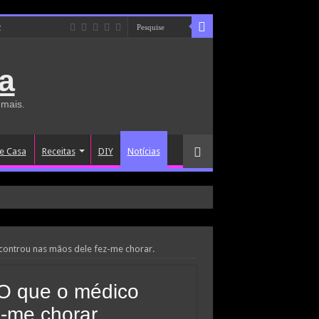
e
a
 mais.
e Casa
Receitas
DIY
Notícias
controu nas mãos dele fez-me chorar.
 O que o médico
-me chorar.