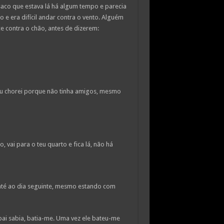
saco que estava lá há algum tempo e parecia
o e era difícil andar contra o vento. Alguém
 contra o chão, antes de dizerem:
eu chorei porque não tinha amigos, mesmo
 vai para o teu quarto e fica lá, não há
 até ao dia seguinte, mesmo estando com
pai sabia, batia-me. Uma vez ele bateu-me