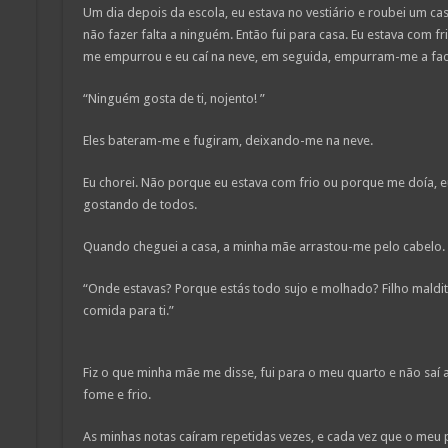
Um dia depois da escola, eu estava no vestiário e roubei um ca
não fazer falta a ninguém. Então fui para casa. Eu estava com fri
me empurrou e eu caí na neve, em seguida, empurram-me a face
“Ninguém gosta de ti, nojento! ”
Eles bateram-me e fugiram, deixando-me na neve.
Eu chorei. Não porque eu estava com frio ou porque me doía, 
gostando de todos.
Quando cheguei a casa, a minha mãe arrastou-me pelo cabelo.
“Onde estavas? Porque estás todo sujo e molhado? Filho maldito,
comida para ti.”
Fiz o que minha mãe me disse, fui para o meu quarto e não saí
fome e frio.
As minhas notas caíram repetidas vezes, e cada vez que o meu 