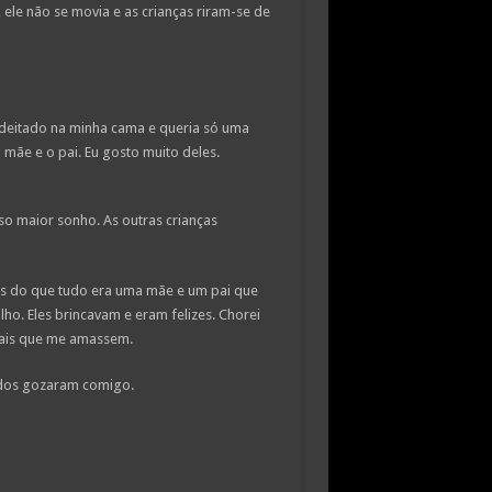
ele não se movia e as crianças riram-se de
 deitado na minha cama e queria só uma
 mãe e o pai. Eu gosto muito deles.
o maior sonho. As outras crianças
s do que tudo era uma mãe e um pai que
ho. Eles brincavam e eram felizes. Chorei
pais que me amassem.
odos gozaram comigo.