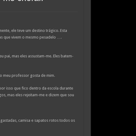
ente, ele teve um destino trágico. Esta
nças que vivem o mesmo pesadelo ….
u pai, mas eles assustam-me. Eles batem-
e o meu professor gosta de mim.
r isso que fico dentro da escola durante
igos, mas eles rejeitam-me e dizem que sou
gastadas, camisa e sapatos rotos todos os