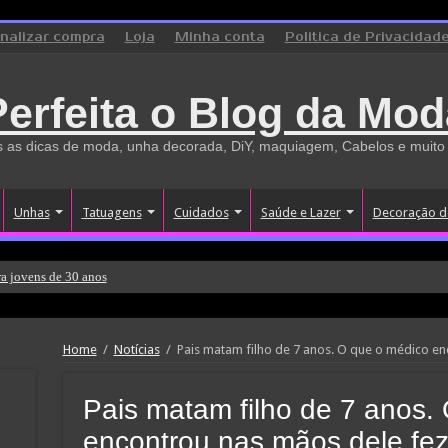
inalizar compra
Loja
Minha conta
Politica de Privacidad
Perfeita o Blog da Mod
 as dicas de moda, unha decorada, DiY, maquiagem, Cabelos e muito
Unhas
Tatuagens
Cuidados
Saúde e Lazer
Decoração d
a jovens de 30 anos
Home
/
Notícias
/
Pais matam filho de 7 anos. O que o médico en
Pais matam filho de 7 anos.
encontrou nas mãos dele fez