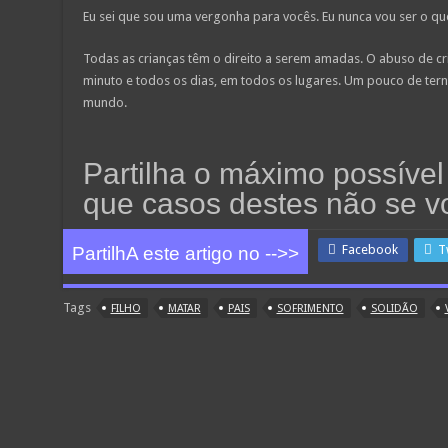
Eu sei que sou uma vergonha para vocês. Eu nunca vou ser o qu
Todas as crianças têm o direito a serem amadas. O abuso de c
minuto e todos os dias, em todos os lugares. Um pouco de ter
mundo.
Partilha o máximo possível 
que casos destes não se vo
Facebook
T
PartilhA este artigo no -->>
Tags
FILHO
MATAR
PAIS
SOFRIMENTO
SOLIDÃO