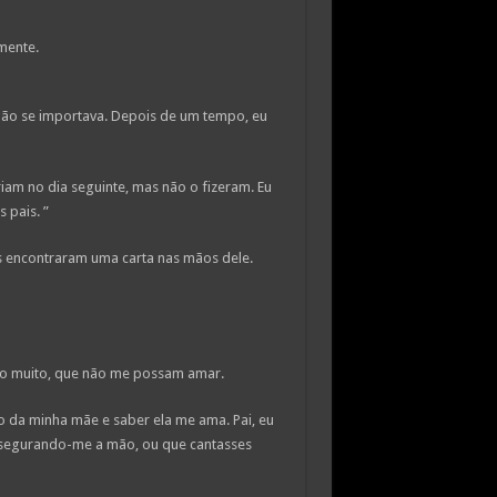
mente.
 não se importava. Depois de um tempo, eu
am no dia seguinte, mas não o fizeram. Eu
 pais. ”
s encontraram uma carta nas mãos dele.
nto muito, que não me possam amar.
o da minha mãe e saber ela me ama. Pai, eu
 segurando-me a mão, ou que cantasses