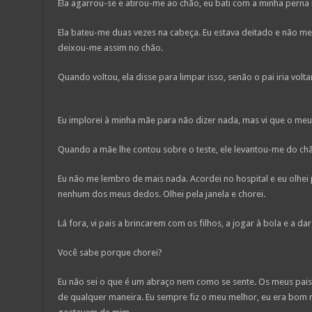
Ela agarrou-se e atirou-me ao chão, eu bati com a minha perna
Ela bateu-me duas vezes na cabeça. Eu estava deitado e não me
deixou-me assim no chão.
Quando voltou, ela disse para limpar isso, senão o pai iria volt
Eu implorei à minha mãe para não dizer nada, mas vi que o meu 
Quando a mãe lhe contou sobre o teste, ele levantou-me do ch
Eu não me lembro de mais nada. Acordei no hospital e eu olhe
nenhum dos meus dedos. Olhei pela janela e chorei.
Lá fora, vi pais a brincarem com os filhos, a jogar à bola e a dar
Você sabe porque chorei?
Eu não sei o que é um abraço nem como se sente. Os meus pai
de qualquer maneira. Eu sempre fiz o meu melhor, eu era bom n