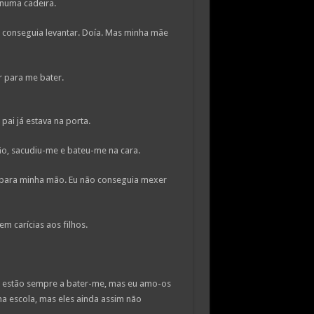
 numa cadeira.
 conseguia levantar. Doía. Mas minha mãe
ar para me bater.
pai já estava na porta.
ão, sacudiu-me e bateu-me na cara.
i para minha mão. Eu não conseguia mexer
em carícias aos filhos.
s estão sempre a bater-me, mas eu amo-os
a escola, mas eles ainda assim não