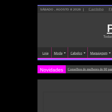
Carrinho
F
SÁBADO , AGOSTO 8 2026
Todas
Loja
Moda
Cabelos
Maquiagem
Novidades
Conselhos de mulheres de 60 par