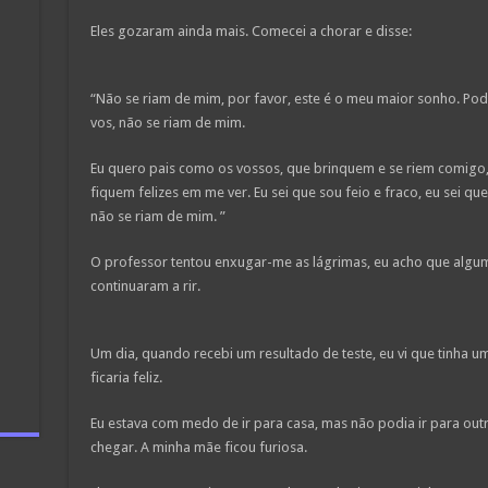
Eles gozaram ainda mais. Comecei a chorar e disse:
“Não se riam de mim, por favor, este é o meu maior sonho. Po
vos, não se riam de mim.
Eu quero pais como os vossos, que brinquem e se riem comigo
fiquem felizes em me ver. Eu sei que sou feio e fraco, eu sei q
não se riam de mim. ”
O professor tentou enxugar-me as lágrimas, eu acho que algu
continuaram a rir.
Um dia, quando recebi um resultado de teste, eu vi que tinha 
ficaria feliz.
Eu estava com medo de ir para casa, mas não podia ir para outr
chegar. A minha mãe ficou furiosa.