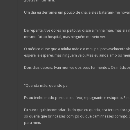
gostavam de mim.
Um dia eu derramei um pouco de chá, e eles bateram-me nova
De repente, tive dores no peito. Eu disse à minha mãe, mas ela
mesmo fui ao hospital, mas ninguém me veio ver.
O médico disse que a minha mãe e o meu pai provavelmente viri
esperei e esperei, mas ninguém veio. Mas eu ainda amo os meus
Dois dias depois, Ivan morreu dos seus ferimentos. Os médico
“Querida mãe, querido pai.
Estou tenho medo porque sou feio, repugnante e estúpido. Si
Eu nunca quis incomodar. Tudo que eu queria, era ter um abraç
só queria que brincasses comigo ou que caminhasses comigo,
para mim.