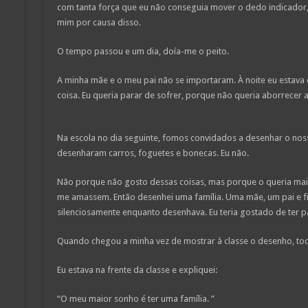
com tanta força que eu não conseguia mover o dedo indicador, 
mim por causa disso.
O tempo passou e um dia, doía-me o peito.
A minha mãe e o meu pai não se importaram. À noite eu estava
coisa. Eu queria parar de sofrer, porque não queria aborrecer a
Na escola no dia seguinte, fomos convidados a desenhar o noss
desenharam carros, foguetes e bonecas. Eu não.
Não porque não gosto dessas coisas, mas porque o queria mai
me amassem. Então desenhei uma família. Uma mãe, um pai e fil
silenciosamente enquanto desenhava. Eu teria gostado de ter 
Quando chegou a minha vez de mostrar à classe o desenho, t
Eu estava na frente da classe e expliquei:
“O meu maior sonho é ter uma família. ”