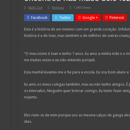
Nath Zoe
Notícias
1,965 Views
Facebook
Twitter
Google +
Pinterest
Esta é a história de um menino com um grande coração. Infelizm
história é a de Ivan, mas também a de milhões de outras cria
“O meu nome é Ivan e tenho 7 anos. Eu amo a minha mãe e o me
me muitas vezes e eu não entendo porquê.
Esta manhã levantei-me e fui para a escola. Eu sou bom aluno 
Eu amo os meus colegas também, mas eu não tenho amigos. É po
os intervalos. Ninguém quer brincar comigo. Eu tento fazer am
nojento.
Eles riem-se de mim porque uso as mesma calças de ganga des
dias.