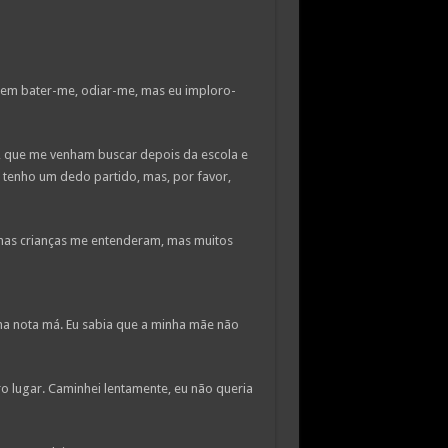
dem bater-me, odiar-me, mas eu imploro-
, que me venham buscar depois da escola e
ue tenho um dedo partido, mas, por favor,
mas crianças me entenderam, mas muitos
uma nota má. Eu sabia que a minha mãe não
o lugar. Caminhei lentamente, eu não queria