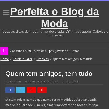
Perfeita o Blog da
Moda
Todas as dicas de moda, unha decorada, DiY, maquiagem, Cabelos e
muito mais.
Conselhos de mulheres de 60 para jovens de 30 anos
Home
/
Saúde e Lazer
/
Crónicas
/
Quem tem amigos, tem tudo
Quem tem amigos, tem tudo
Nath Zoe
Crónicas
,
Saúde e Lazer
320 Views
Existem coisas na vida que nunca serão medidas pela quantidade,
mas pela qualidade. E, talvez, a mais importante de todas elas seja