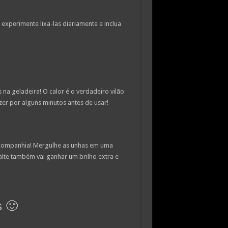
experimente lixa-las diariamente e inclua
na geladeira! O calor é o verdadeiro vilão
zer por alguns minutos antes de usar!
e companhia! Mergulhe as unhas em uma
lte também vai ganhar um brilho extra e
s 🙂