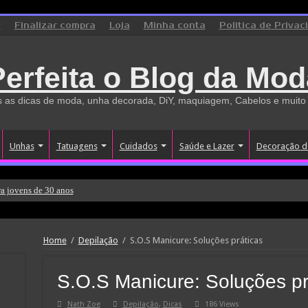
o
Finalizar compra
Loja
Minha conta
Politica de Privac
Perfeita o Blog da Mod
 as dicas de moda, unha decorada, DiY, maquiagem, Cabelos e muito
Unhas
Tatuagens
Cuidados
Saúde e Lazer
Decoração d
a jovens de 30 anos
Home
/
Depilação
/
S.O.S Manicure: Soluções práticas
S.O.S Manicure: Soluções pr
Nath Zoe
Depilação
,
Dicas
186 Views