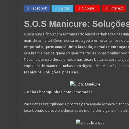
Facebook
Twitter
Google +
Pinterest
S.O.S Manicure: Soluções
Quem nunca ficou com as tramas do lençol carimbadas nas un
mais de esmalte? Quem nunca estragou o esmalte na hora de c
empolado
, quem nunca?
Unha lascada, esmalte embaçad
que tiram a paz de quem só quer manter as unhas bonitas por
Não… e por isso descolamos umas
dicas
bacanas para te ajuda
impedem de manter as unhas com dignidade até a próxima man
Manicure: Soluções práticas
.
– Unhas branquinhas com Limonada!
Para unhas branquinhas e prontas para aquele esmalte clarinh
bicarbonato de sódio e deixe-as de molho por alguns minutos!