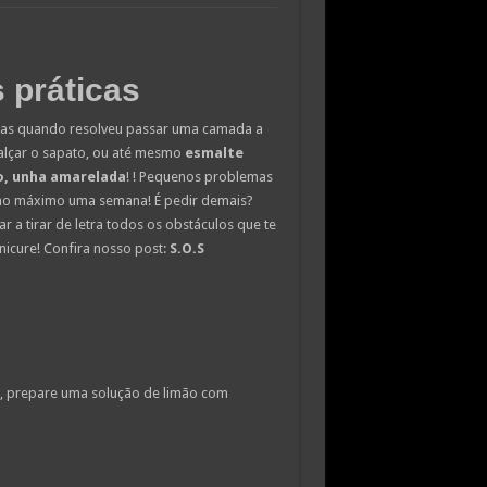
 práticas
has quando resolveu passar uma camada a
alçar o sapato, ou até mesmo
esmalte
o, unha amarelada
! ! Pequenos problemas
 no máximo uma semana! É pedir demais?
r a tirar de letra todos os obstáculos que te
icure! Confira nosso post:
S.O.S
o, prepare uma solução de limão com