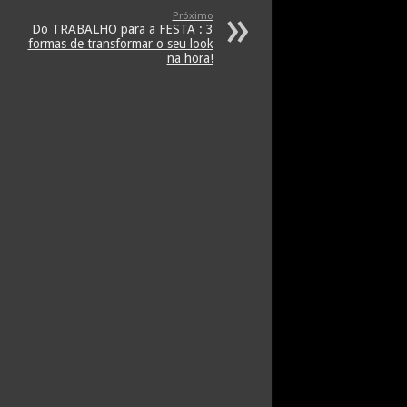
Próximo
Do TRABALHO para a FESTA : 3
formas de transformar o seu look
na hora!