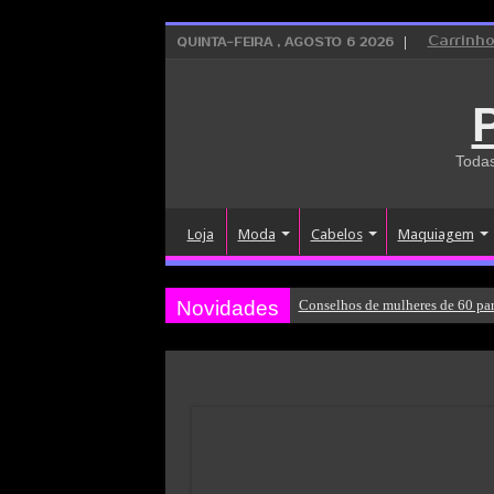
Carrinh
QUINTA-FEIRA , AGOSTO 6 2026
Todas
Loja
Moda
Cabelos
Maquiagem
Novidades
Conselhos de mulheres de 60 par