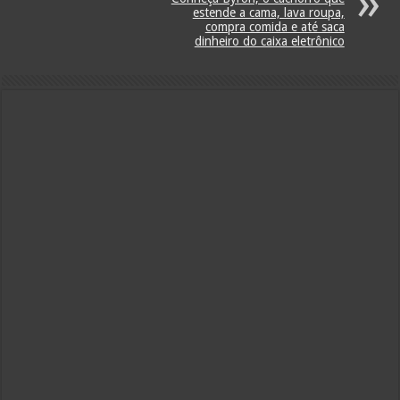
estende a cama, lava roupa,
compra comida e até saca
dinheiro do caixa eletrônico