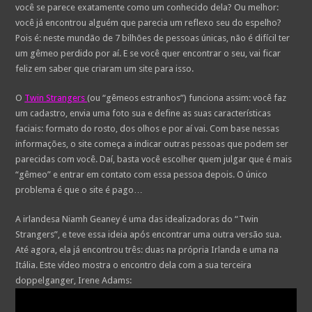
você se parece exatamente como um conhecido dela? Ou melhor:
você já encontrou alguém que parecia um reflexo seu do espelho?
Pois é: neste mundão de 7 bilhões de pessoas únicas, não é difícil ter
um gêmeo perdido por aí. E se você quer encontrar o seu, vai ficar
feliz em saber que criaram um site para isso.
O
Twin Strangers
(ou “gêmeos estranhos”) funciona assim: você faz
um cadastro, envia uma foto sua e define as suas características
faciais: formato do rosto, dos olhos e por aí vai. Com base nessas
informações, o site começa a indicar outras pessoas que podem ser
parecidas com você. Daí, basta você escolher quem julgar que é mais
“gêmeo” e entrar em contato com essa pessoa depois. O único
problema é que o site é pago…
A irlandesa Niamh Geaney é uma das idealizadoras do “Twin
Strangers”, e teve essa ideia após encontrar uma outra versão sua.
Até agora, ela já encontrou três: duas na própria Irlanda e uma na
Itália. Este vídeo mostra o encontro dela com a sua terceira
doppelganger, Irene Adams: