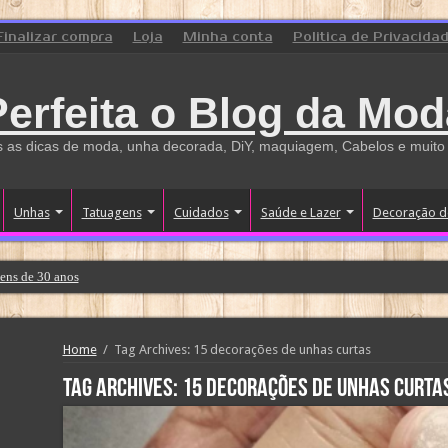
Finalizar compra
Loja
Minha conta
Politica de Privacida
Perfeita o Blog da Mod
 as dicas de moda, unha decorada, DiY, maquiagem, Cabelos e muito
Unhas
Tatuagens
Cuidados
Saúde e Lazer
Decoração d
ens de 30 anos
Home
/
Tag Archives: 15 decorações de unhas curtas
Tag Archives:
15 decorações de unhas curta