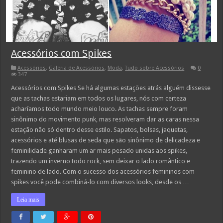
Acessórios com Spikes
Acessórios
,
Galeria de Acessórios
,
Moda
,
Tudo sobre Acessórios
0
347
Acessórios com Spikes Se há algumas estações atrás alguém dissesse
que as tachas estariam em todos os lugares, nós com certeza
acharíamos todo mundo meio louco. As tachas sempre foram
sinônimo do movimento punk, mas resolveram dar as caras nessa
estação não só dentro desse estilo. Sapatos, bolsas, jaquetas,
acessórios e até blusas de seda que são sinônimo de delicadeza e
feminilidade ganharam um ar mais pesado unidas aos spikes,
trazendo um inverno todo rock, sem deixar o lado romântico e
feminino de lado. Com o sucesso dos acessórios femininos com
spikes você pode combiná-lo com diversos looks, desde os …
Leia mais