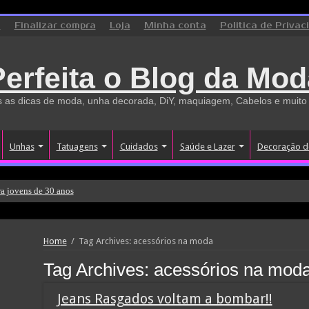
o
Finalizar compra
Loja
Minha conta
Politica de Privac
Perfeita o Blog da Mod
 as dicas de moda, unha decorada, DiY, maquiagem, Cabelos e muito
Unhas
Tatuagens
Cuidados
Saúde e Lazer
Decoração d
a jovens de 30 anos
Home
/
Tag Archives: acessórios na moda
Tag Archives:
acessórios na mod
Jeans Rasgados voltam a bombar!!