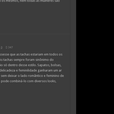
vel os mesmos, nem todas as mulheres são
0
347
ssesse que as tachas estariam em todos os
As tachas sempre foram sinônimo do
 só dentro desse estilo. Sapatos, bolsas,
 delicadeza e feminilidade ganharam um ar
 sem deixar o lado romântico e feminino de
ê pode combiná-lo com diversos looks,