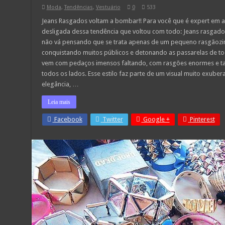
Moda
,
Tendências
,
Vestuário
0
533
Jeans Rasgados voltam a bombar!! Para você que é expert em a
desligada dessa tendência que voltou com todo: Jeans rasgado
não vá pensando que se trata apenas de um pequeno rasgãozin
conquistando muitos públicos e detonando as passarelas de todo
vem com pedaços imensos faltando, com rasgões enormes e 
todos os lados. Esse estilo faz parte de um visual muito exuber
elegância, …
Leia mais
Facebook
Twitter
Google +
Pinterest