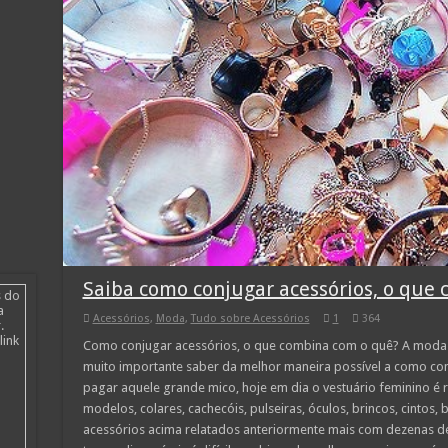
Saiba como conjugar acessórios, o que
s do
a
Acessórios
,
Moda
,
Tudo sobre Acessórios
1
364
.
link
Como conjugar acessórios, o que combina com o quê? A moda f
muito importante saber da melhor maneira possível a como conj
pagar aquele grande mico, hoje em dia o vestuário feminino é 
modelos, colares, cachecóis, pulseiras, óculos, brincos, cintos,
acessórios acima relatados anteriormente mais com dezenas de