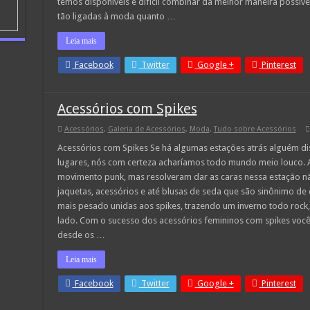
temos disponíveis é difícil combinar da melhor maneira possí
tão ligadas à moda quanto …
Leia mais
Facebook
Twitter
Google +
Pinterest
Acessórios com Spikes
Acessórios
,
Galeria de Acessórios
,
Moda
,
Tudo sobre Acessórios
Acessórios com Spikes Se há algumas estações atrás alguém di
lugares, nós com certeza acharíamos todo mundo meio louco. 
movimento punk, mas resolveram dar as caras nessa estação não
jaquetas, acessórios e até blusas de seda que são sinônimo de
mais pesado unidas aos spikes, trazendo um inverno todo rock,
lado. Com o sucesso dos acessórios femininos com spikes voc
desde os …
Leia mais
Facebook
Twitter
Google +
Pinterest