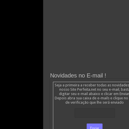
Novidades no E-mail !
Seja a primeira a receber todas as novidade
nosso Site Perfeita.net no seu e-mail, bast
digitar seu e-mail abaixo e clicar em Enviar
Depois abra sua caixa de e-mails e clique no 
de verificação que lhe será enviado