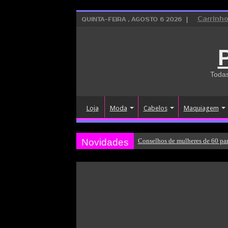
Carrinh
QUINTA-FEIRA , AGOSTO 6 2026
Todas
Loja
Moda
Cabelos
Maquiagem
Novidades
Conselhos de mulheres de 60 par