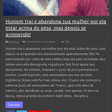
Homem trai e abandona sua mulher por ela
estar acima do peso, mas depois se
arrepende!
em
Notícias
Comentários fechados
702
Homem
trai
Homem trai e abandona sua mulher por ela estar acima do peso, mas
e
depois se arrepende! Um relacionamento aparentemente feliz foi
abandona
sua
interrompido por conta de uma estética imposta pela sociedade. Eles
mulher
tinham uma vida desregrada, regada por fast food quase que
por
ela
diariamente. No entanto, enquanto o peso de José permanecia o
estar
acima
mesmo, Lisseth Expósito, uma venezuelana que vive em Kent,
do
Inglaterra, ficava cada fez mais obesa. Aos 15 anos ela começou a
peso,
mas
namorar José, um venezuelano de 19 anos, após três anos de
depois
namoro, eles decidiram se casar. Lisseth, com apenas 19 anos na
se
arrepende!
época, estava grávida do primeiro bebê deles. Durante a …
Leia mais