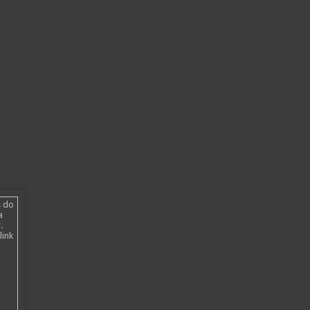
s do
a
.
link