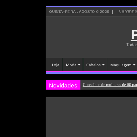
Carrinh
QUINTA-FEIRA , AGOSTO 6 2026
Todas
Loja
Moda
Cabelos
Maquiagem
Novidades
Conselhos de mulheres de 60 par