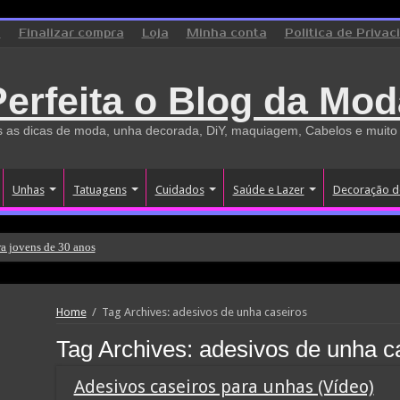
o
Finalizar compra
Loja
Minha conta
Politica de Privac
Perfeita o Blog da Mod
 as dicas de moda, unha decorada, DiY, maquiagem, Cabelos e muito
Unhas
Tatuagens
Cuidados
Saúde e Lazer
Decoração d
a jovens de 30 anos
Home
/
Tag Archives: adesivos de unha caseiros
Tag Archives:
adesivos de unha c
Adesivos caseiros para unhas (Vídeo)