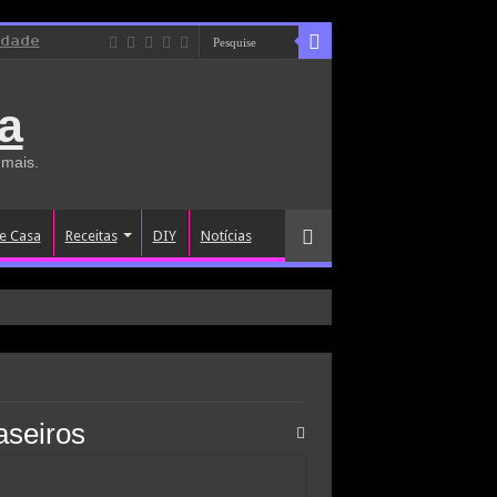
idade
a
 mais.
e Casa
Receitas
DIY
Notícias
aseiros