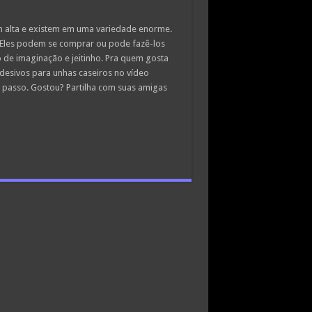
m alta e existem em uma variedade enorme.
 Eles podem se comprar ou pode fazê-los
 de imaginação e jeitinho. Pra quem gosta
adesivos para unhas caseiros no vídeo
a passo. Gostou? Partilha com suas amigas