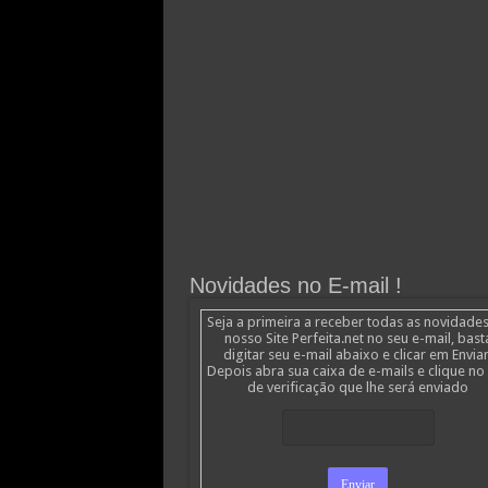
Novidades no E-mail !
Seja a primeira a receber todas as novidade
nosso Site Perfeita.net no seu e-mail, bast
digitar seu e-mail abaixo e clicar em Enviar
Depois abra sua caixa de e-mails e clique no 
de verificação que lhe será enviado