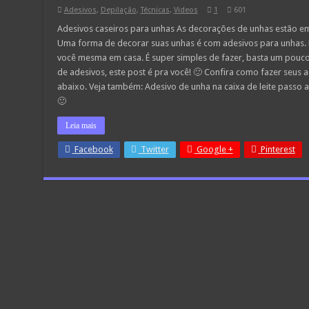
Adesivos
,
Depilação
,
Técnicas
,
Videos
1
601
Adesivos caseiros para unhas As decorações de unhas estão e
Uma forma de decorar suas unhas é com adesivos para unhas.
você mesma em casa. É super simples de fazer, basta um pouco
de adesivos, este post é pra você! 🙂 Confira como fazer seus 
abaixo. Veja também: Adesivo de unha na caixa de leite passo 
🙂
Leia mais
Facebook
Twitter
Google +
Pinterest