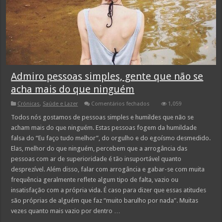
Admiro pessoas simples, gente que não se
acha mais do que ninguém
em
Crónicas
,
Saúde e Lazer
Comentários fechados
1,059
Admiro
pessoas
Todos nós gostamos de pessoas simples e humildes que não se
simples,
acham mais do que ninguém. Estas pessoas fogem da humildade
gente
que
falsa do “Eu faço tudo melhor”, do orgulho e do egoísmo desmedido.
não
Elas, melhor do que ninguém, percebem que a arrogância das
se
acha
pessoas com ar de superioridade é tão insuportável quanto
mais
do
desprezível. Além disso, falar com arrogância e gabar-se com muita
que
frequência geralmente reflete algum tipo de falta, vazio ou
ninguém
insatisfação com a própria vida. É caso para dizer que essas atitudes
são próprias de alguém que faz “muito barulho por nada”. Muitas
vezes quanto mais vazio por dentro …