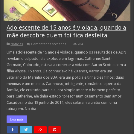
Adolescente de 15 anos é violada, quando a
mãe descobre quem foi fica desfeita
em
Notícias
Comentários fechados
784
Adolescente
de
Uma adolescente de 15 anos é violada, quando os resultados de ADN
15
revelam o culpado, ela explode em lágrimas. Catherine Saint-
anos
é
Germain, Colorado, estava a começar a vida com Aaron Scott e com a
violada,
filha Alyssa, 15 anos. Ela conhecia-o há 20 anos, Aaron era um
quando
a
veterano da Marinha dos EUA, era um policia e tinha três filhos: duas
mãe
descobre
meninas e um menino. Carinhoso, inteligente, romântico e perto da
quem
família, ele era tudo para ela, era simplesmente o homem perfeito
foi
fica
para Catherine, ele tinha estado “preso” num casamento sem amor.
desfeita
Casados no dia 18 junho de 2014, eles selaram a união com uma
tatuagem. No dia …
Leia mais