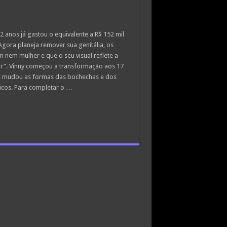
2 anos já gastou o equivalente a R$ 152 mil
 Agora planeja remover sua genitália, os
nem mulher e que o seu visual reflete a
r”. Vinny começou a transformação aos 17
z e mudou as formas das bochechas e dos
ticos. Para completar o …