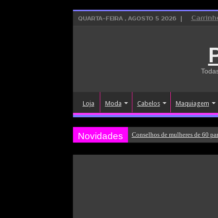
Carrinh
QUARTA-FEIRA , AGOSTO 5 2026
Todas
Loja
Moda
Cabelos
Maquiagem
Novidades
Conselhos de mulheres de 60 par