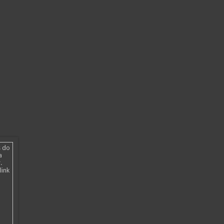
s do
a
.
link