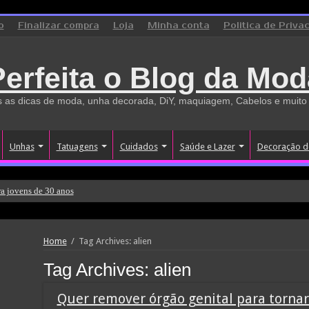
o
Finalizar compra
Loja
Minha conta
Politica de Priva
Perfeita o Blog da Mod
 as dicas de moda, unha decorada, DiY, maquiagem, Cabelos e muito
Unhas
Tatuagens
Cuidados
Saúde e Lazer
Decoração d
a jovens de 30 anos
Home
/
Tag Archives: alien
Tag Archives:
alien
Quer remover órgão genital para tornar