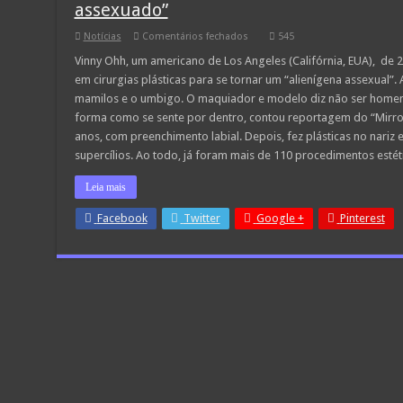
assexuado”
em
Notícias
Comentários fechados
545
Quer
remover
Vinny Ohh, um americano de Los Angeles (Califórnia, EUA), de 2
órgão
em cirurgias plásticas para se tornar um “alienígena assexual”.
genital
para
mamilos e o umbigo. O maquiador e modelo diz não ser homem 
tornar-
forma como se sente por dentro, contou reportagem do “Mirro
se
um
anos, com preenchimento labial. Depois, fez plásticas no nari
“alienígena
assexuado”
supercílios. Ao todo, já foram mais de 110 procedimentos esté
Leia mais
Facebook
Twitter
Google +
Pinterest