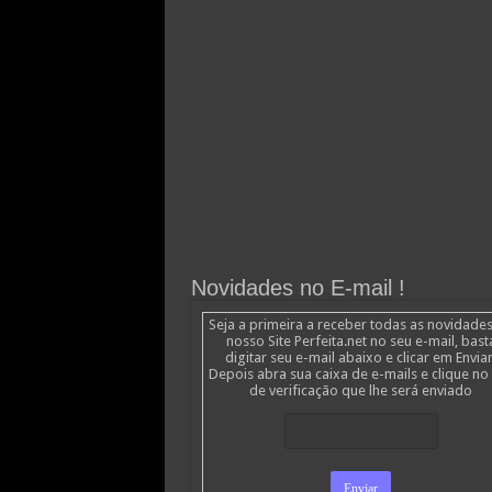
Novidades no E-mail !
Seja a primeira a receber todas as novidade
nosso Site Perfeita.net no seu e-mail, bast
digitar seu e-mail abaixo e clicar em Enviar
Depois abra sua caixa de e-mails e clique no 
de verificação que lhe será enviado