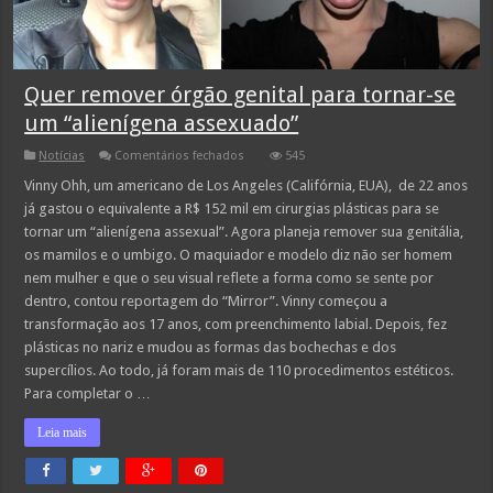
Quer remover órgão genital para tornar-se
um “alienígena assexuado”
em
Notícias
Comentários fechados
545
Quer
remover
Vinny Ohh, um americano de Los Angeles (Califórnia, EUA), de 22 anos
órgão
já gastou o equivalente a R$ 152 mil em cirurgias plásticas para se
genital
para
tornar um “alienígena assexual”. Agora planeja remover sua genitália,
tornar-
os mamilos e o umbigo. O maquiador e modelo diz não ser homem
se
um
nem mulher e que o seu visual reflete a forma como se sente por
“alienígena
assexuado”
dentro, contou reportagem do “Mirror”. Vinny começou a
transformação aos 17 anos, com preenchimento labial. Depois, fez
plásticas no nariz e mudou as formas das bochechas e dos
supercílios. Ao todo, já foram mais de 110 procedimentos estéticos.
Para completar o …
Leia mais