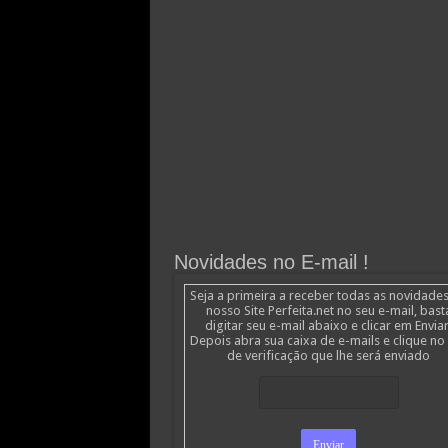
Novidades no E-mail !
Seja a primeira a receber todas as novidade
nosso Site Perfeita.net no seu e-mail, bast
digitar seu e-mail abaixo e clicar em Enviar
Depois abra sua caixa de e-mails e clique no 
de verificação que lhe será enviado