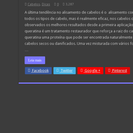
Cabelos
,
Dicas
0
3,287
A última tendência no alisamento de cabelos é o alisamento c
todos os tipos de cabelo, mas é realmente eficaz, nos cabelos
observados os melhores resultados desde a primeira aplicaçã
queratina é um tratamento restaurador que reforça a raiz do ca
queratina uma proteína que pode ser encontrada naturalmente
cabelos secos ou danificados. Uma vez misturada com vários fo
…
Leia mais
Facebook
Twitter
Google +
Pinterest