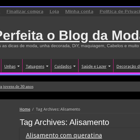
o
Finalizar compra
Loja
Minha conta
Politica de Privac
Perfeita o Blog da Mod
 as dicas de moda, unha decorada, DiY, maquiagem, Cabelos e muito
Unhas
Tatuagens
Cuidados
Saúde e Lazer
Decoração d
a jovens de 30 anos
Home
/
Tag Archives: Alisamento
Tag Archives:
Alisamento
Alisamento com queratina