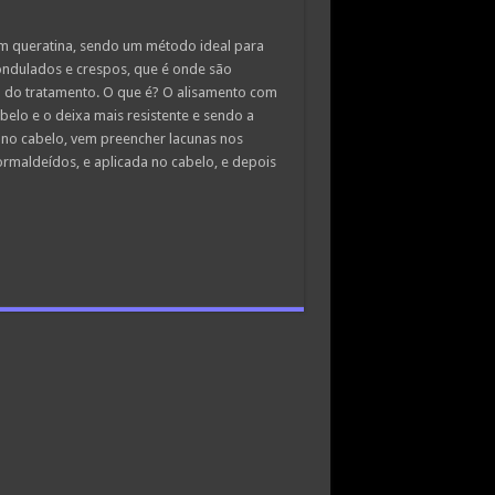
om queratina, sendo um método ideal para
 ondulados e crespos, que é onde são
o do tratamento. O que é? O alisamento com
belo e o deixa mais resistente e sendo a
 no cabelo, vem preencher lacunas nos
rmaldeídos, e aplicada no cabelo, e depois