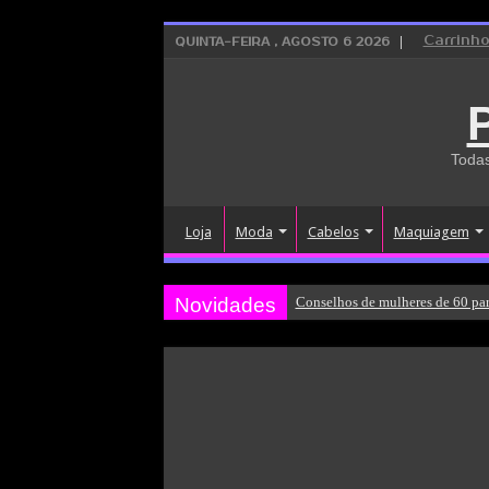
Carrinh
QUINTA-FEIRA , AGOSTO 6 2026
Todas
Loja
Moda
Cabelos
Maquiagem
Novidades
Conselhos de mulheres de 60 par