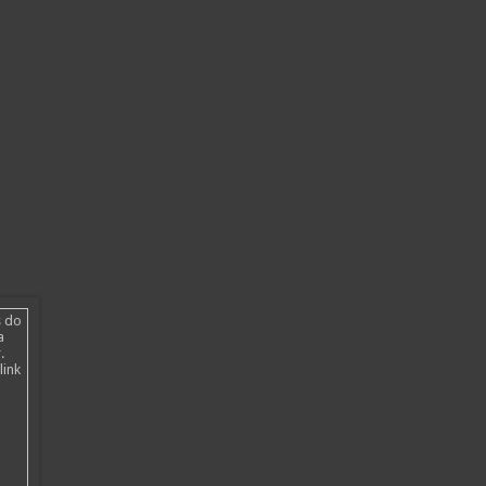
s do
a
.
link