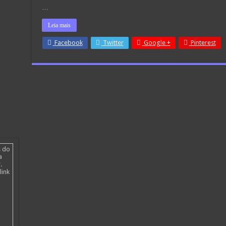
…
Leia mais
Facebook
Twitter
Google +
Pinterest
s do
a
.
link