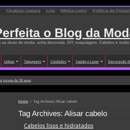
o
Finalizar compra
Loja
Minha conta
Politica de Privac
Perfeita o Blog da Mod
 as dicas de moda, unha decorada, DiY, maquiagem, Cabelos e muito
Unhas
Tatuagens
Cuidados
Saúde e Lazer
Decoração d
a jovens de 30 anos
Home
/
Tag Archives: Alisar cabelo
Tag Archives:
Alisar cabelo
Cabelos lisos e hidratados