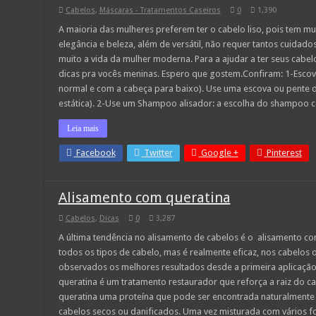
Cabelos
,
Máscaras - Tratamentos Caseiros
0
1,390
A maioria das mulheres preferem ter o cabelo liso, pois tem mui
elegância e beleza, além de versátil, não requer tantos cuidado
muito a vida da mulher moderna. Para a ajudar a ter seus cabe
dicas pra vocês meninas. Espero que gostem.Confiram: 1-Escove
normal e com a cabeça para baixo). Use uma escova ou pente de
estática). 2-Use um Shampoo alisador: a escolha do shampoo 
Leia mais
Facebook
Twitter
Google +
Pinterest
Alisamento com queratina
Cabelos
,
Dicas
0
3,287
A última tendência no alisamento de cabelos é o alisamento c
todos os tipos de cabelo, mas é realmente eficaz, nos cabelos
observados os melhores resultados desde a primeira aplicaçã
queratina é um tratamento restaurador que reforça a raiz do ca
queratina uma proteína que pode ser encontrada naturalmente
cabelos secos ou danificados. Uma vez misturada com vários fo