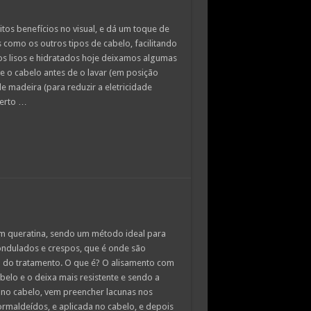
tos benefícios no visual, e dá um toque de
s como os outros tipos de cabelo, facilitando
los lisos e hidratados hoje deixamos algumas
 o cabelo antes de o lavar (em posição
 madeira (para reduzir a eletricidade
certo …
om queratina, sendo um método ideal para
 ondulados e crespos, que é onde são
o do tratamento. O que é? O alisamento com
belo e o deixa mais resistente e sendo a
 no cabelo, vem preencher lacunas nos
rmaldeídos, e aplicada no cabelo, e depois