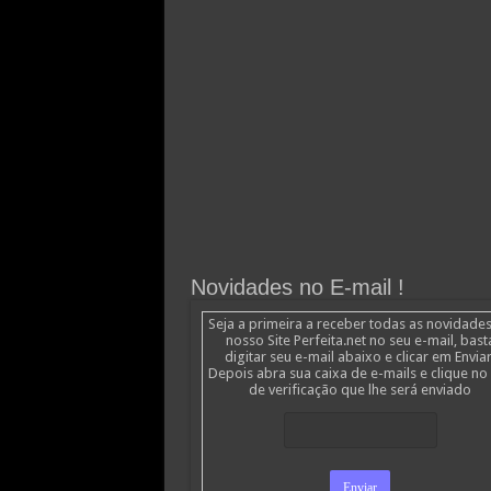
Novidades no E-mail !
Seja a primeira a receber todas as novidade
nosso Site Perfeita.net no seu e-mail, bast
digitar seu e-mail abaixo e clicar em Enviar
Depois abra sua caixa de e-mails e clique no 
de verificação que lhe será enviado