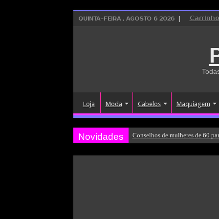
Carrinh
QUINTA-FEIRA , AGOSTO 6 2026
Todas
Loja
Moda
Cabelos
Maquiagem
Novidades
Conselhos de mulheres de 60 par