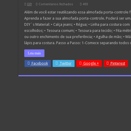
em
DIY
Comentários fechados
493
Almofada
Porta-
Além de você estar reutilizando essa almofada porta-controle 
Controle
Aprenda a fazer a sua almofada porta-controle. Poderá ser u
Passo
a
DIY`s Material: • Calça jeans; • Régua; • Linha para costura c
Passo
escolhidos; • Tesoura comum; • Tesoura para tecido; • Fita métric
ou outro enchimento de sua preferência; • Agulha de mão; • Máq
lápis para costura. Passo a Passo: 1-Comece separando todos 
Leia mais
Facebook
Twitter
Google +
Pinterest