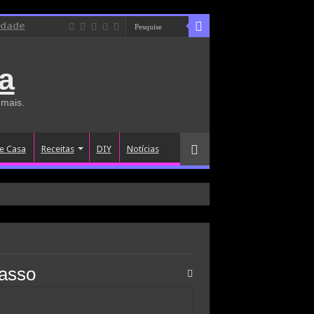
idade
a
 mais.
e Casa
Receitas
DIY
Notícias
passo