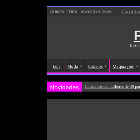
Carrinh
QUINTA-FEIRA , AGOSTO 6 2026
Todas
Loja
Moda
Cabelos
Maquiagem
Novidades
Conselhos de mulheres de 60 par