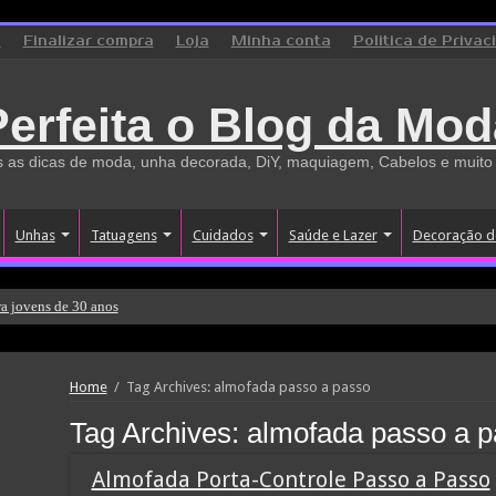
o
Finalizar compra
Loja
Minha conta
Politica de Privac
Perfeita o Blog da Mod
 as dicas de moda, unha decorada, DiY, maquiagem, Cabelos e muito
Unhas
Tatuagens
Cuidados
Saúde e Lazer
Decoração d
a jovens de 30 anos
Home
/
Tag Archives: almofada passo a passo
Tag Archives:
almofada passo a 
Almofada Porta-Controle Passo a Passo