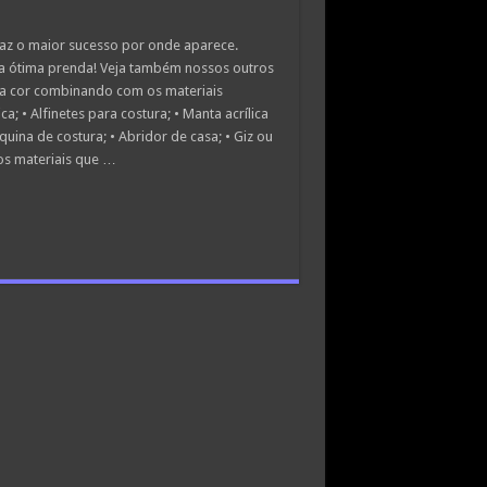
faz o maior sucesso por onde aparece.
ma ótima prenda! Veja também nossos outros
om a cor combinando com os materiais
a; • Alfinetes para costura; • Manta acrílica
uina de costura; • Abridor de casa; • Giz ou
os materiais que …