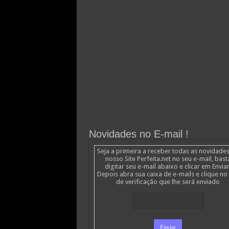
Novidades no E-mail !
Seja a primeira a receber todas as novidade
nosso Site Perfeita.net no seu e-mail, bast
digitar seu e-mail abaixo e clicar em Enviar
Depois abra sua caixa de e-mails e clique no 
de verificação que lhe será enviado