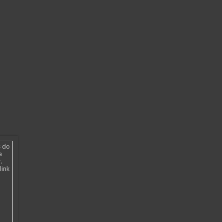
s do
a
.
link