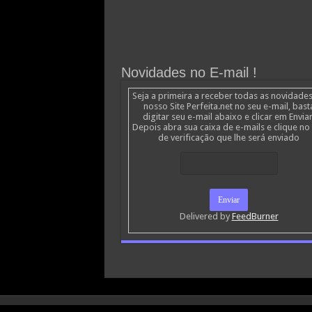
Novidades no E-mail !
Seja a primeira a receber todas as novidade
nosso Site Perfeita.net no seu e-mail, bast
digitar seu e-mail abaixo e clicar em Enviar
Depois abra sua caixa de e-mails e clique no 
de verificação que lhe será enviado
Delivered by
FeedBurner