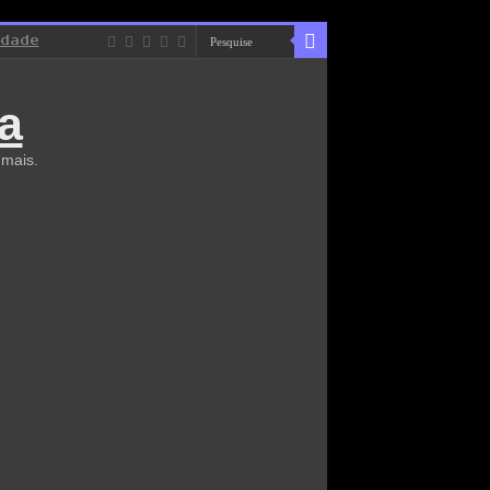
idade
a
 mais.