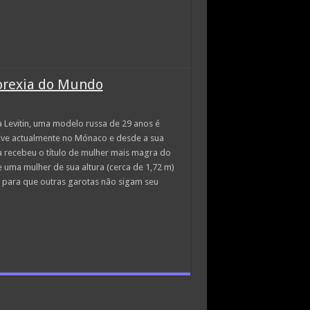
norexia do Mundo
 Levitin, uma modelo russa de 29 anos é
vive actualmente no Mónaco e desde a sua
a recebeu o título de mulher mais magra do
uma mulher de sua altura (cerca de 1,72 m)
 para que outras garotas não sigam seu