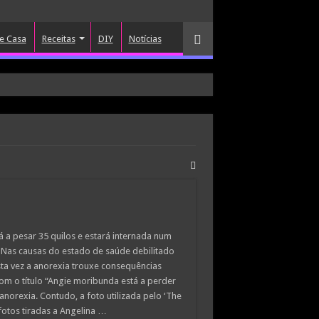
e Casa
Receitas
DIY
Notícias
tá a pesar 35 quilos e estará internada num
r. Nas causas do estado de saúde debilitado
ta vez a anorexia trouxe consequências
om o título “Angie moribunda está a perder
anorexia. Contudo, a foto utilizada pelo ‘The
fotos tiradas a Angelina …