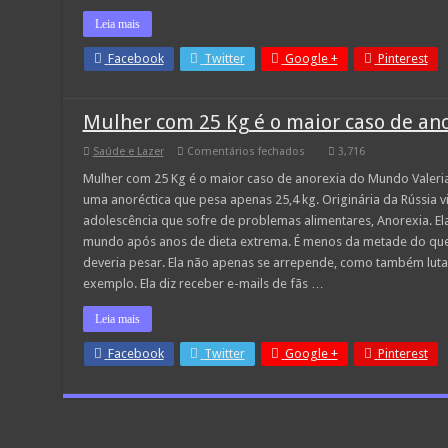
Leia mais
Facebook
Twitter
Google +
Pinterest
Mulher com 25 Kg é o maior caso de a
em
Saúde e Lazer
Comentários fechados
3,716
Mulher
com
Mulher com 25 Kg é o maior caso de anorexia do Mundo Valeria
25
uma anoréctica que pesa apenas 25,4 kg. Originária da Rússia 
Kg
é
adolescência que sofre de problemas alimentares, Anorexia. El
o
mundo após anos de dieta extrema. É menos da metade do que 
maior
caso
deveria pesar. Ela não apenas se arrepende, como também luta
de
anorexia
exemplo. Ela diz receber e-mails de fãs …
do
Mundo
Leia mais
Facebook
Twitter
Google +
Pinterest