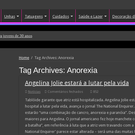
Unhas
Tatuagens
Cuidados
Saúde e Lazer
Decoração d
a jovens de 30 anos
Home
/
Tag Archives: Anorexia
Tag Archives:
Anorexia
Angelina Jolie estará a lutar pela vida
em
Notícias
Comentários fechados
852
Angelina
Jolie
Tablóide garante que atriz está hospitalizada. Angelina Jolie es
estará
hospital a lutar pela vida, avança o jornal The National Enquire
a
lutar
estarão “uma combinação de cancro, anorexia e paranóia”. Des
pela
maiores para Angelina. O jornal americano fez hoje manchete c
vida
a batalha”, em referência à luta que a atriz vem travando com a 
National Enquirer’ parece estar alterada – será uma das muitas 