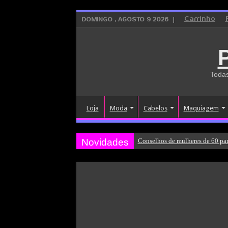
Carrinho
DOMINGO , AGOSTO 9 2026
Todas
Loja
Moda
Cabelos
Maquiagem
Novidades
Conselhos de mulheres de 60 par