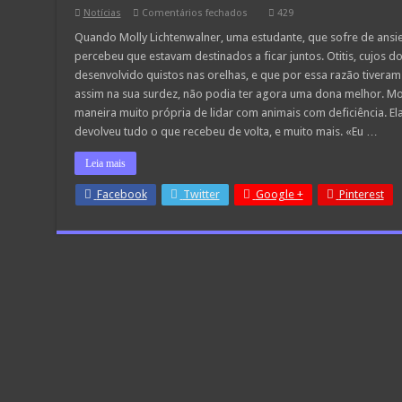
em
Notícias
Comentários fechados
429
Gato
surdo
Quando Molly Lichtenwalner, uma estudante, que sofre de ansieda
foi
percebeu que estavam destinados a ficar juntos. Otitis, cujos 
adotado
e
desenvolvido quistos nas orelhas, e que por essa razão tiveram
salva
assim na sua surdez, não podia ter agora uma dona melhor. Moll
dona
maneira muito própria de lidar com animais com deficiência. El
devolveu tudo o que recebeu de volta, e muito mais. «Eu …
Leia mais
Facebook
Twitter
Google +
Pinterest