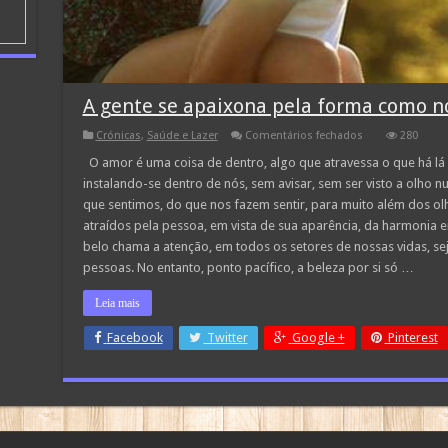
A gente se apaixona pela forma como n
em
Crónicas
,
Saúde e Lazer
Comentários fechados
280
A
gente
O amor é uma coisa de dentro, algo que atravessa o que há lá 
se
instalando-se dentro de nós, sem avisar, sem ser visto a olho n
apaixona
pela
que sentimos, do que nos fazem sentir, para muito além dos 
forma
atraídos pela pessoa, em vista de sua aparência, da harmonia en
como
nos
belo chama a atenção, em todos os setores de nossas vidas, s
tratam
pessoas. No entanto, ponto pacífico, a beleza por si só …
Leia mais
Facebook
Twitter
Google +
Pinterest