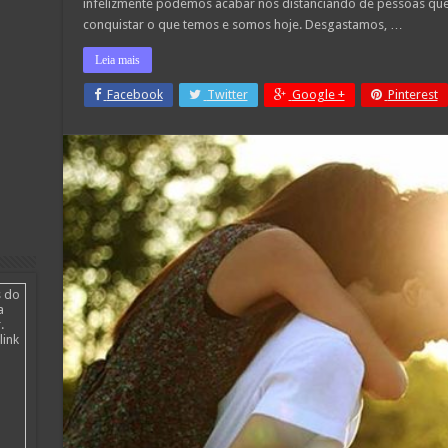
infelizmente podemos acabar nos distanciando de pessoas que 
conquistar o que temos e somos hoje. Desgastamos, …
Leia mais
Facebook
Twitter
Google +
Pinterest
s do
a
.
link