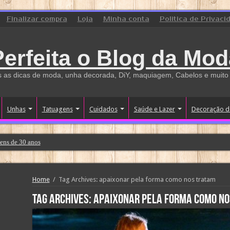
Finalizar compra
Loja
Minha conta
Politica de Privaci
Perfeita o Blog da Mod
 as dicas de moda, unha decorada, DiY, maquiagem, Cabelos e muito
Unhas
Tatuagens
Cuidados
Saúde e Lazer
Decoração d
ens de 30 anos
Home
/
Tag Archives: apaixonar pela forma como nos tratam
Tag Archives:
apaixonar pela forma como no