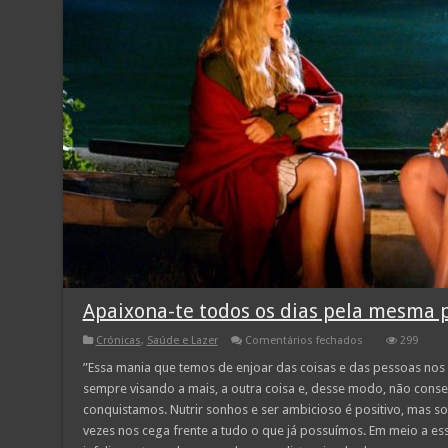
Apaixona-te todos os dias pela mesma 
em
Crónicas
,
Saúde e Lazer
Comentários fechados
299
Apaixona-
te
”Essa mania que temos de enjoar das coisas e das pessoas nos
todos
sempre visando a mais, a outra coisa e, desse modo, não conse
os
dias
conquistamos. Nutrir sonhos e ser ambicioso é positivo, mas s
pela
vezes nos cega frente a tudo o que já possuímos. Em meio a es
mesma
pessoa!