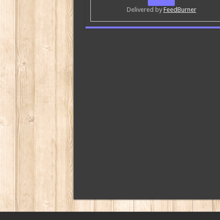
Delivered by
FeedBurner